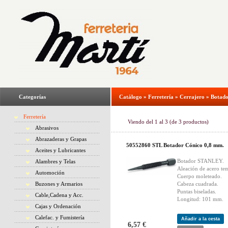
Categorías
Catálogo
»
Ferretería
»
Cerrajero
»
Botado
Ferretería
Viendo del
1
al
3
(de
3
productos)
Abrasivos
Abrazaderas y Grapas
50552860 STL Botador Cónico 0,8 mm.
Aceites y Lubricantes
Botador STANLEY.
Alambres y Telas
Aleación de acero te
Automoción
Cuerpo moleteado.
Buzones y Armarios
Cabeza cuadrada.
Puntas biseladas.
Cable,Cadena y Acc.
Longitud: 101 mm.
Cajas y Ordenación
Calefac. y Fumistería
Añadir a la cesta
6,57 €