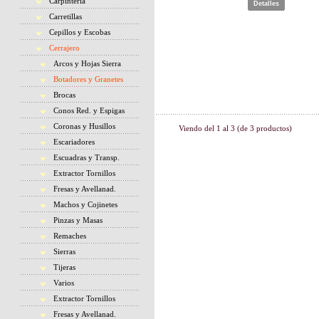
Carpintería
Detalles
Carretillas
Cepillos y Escobas
Cerrajero
Arcos y Hojas Sierra
Botadores y Granetes
Brocas
Conos Red. y Espigas
Coronas y Husillos
Viendo del
1
al
3
(de
3
productos)
Escariadores
Escuadras y Transp.
Extractor Tornillos
Fresas y Avellanad.
Machos y Cojinetes
Pinzas y Masas
Remaches
Sierras
Tijeras
Varios
Extractor Tornillos
Fresas y Avellanad.