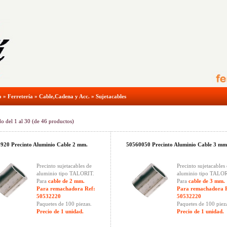
o
»
Ferretería
»
Cable,Cadena y Acc.
»
Sujetacables
do del
1
al
30
(de
46
productos)
920 Precinto Aluminio Cable 2 mm.
50560050 Precinto Aluminio Cable 3 mm
Precinto sujetacables de
Precinto sujetacables
aluminio tipo TALORIT.
aluminio tipo TALOR
Para
cable de 2 mm.
Para
cable de 3 mm.
Para remachadora Ref:
Para remachadora 
50532220
50532220
Paquetes de 100 piezas.
Paquetes de 100 piez
Precio de 1 unidad.
Precio de 1 unidad.