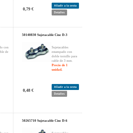
Añadir a la cesta
0,79 €
Detalles
50140830 Sujetacable Cinc D-3
do con
Sujetacables
able de
estampado con
doble tornillo para
cable de 3 mm.
Precio de 1
unidad.
Añadir a la cesta
0,48 €
Detalles
50265710 Sujetacable Cinc D-6