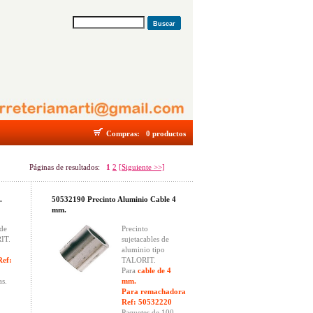
Buscar
Compras:
0 productos
Páginas de resultados:
1
2
[Siguiente >>]
.
50532190 Precinto Aluminio Cable 4
mm.
 de
Precinto
IT.
sujetacables de
aluminio tipo
Ref:
TALORIT.
Para
cable de 4
as.
mm.
Para remachadora
Ref: 50532220
Paquetes de 100