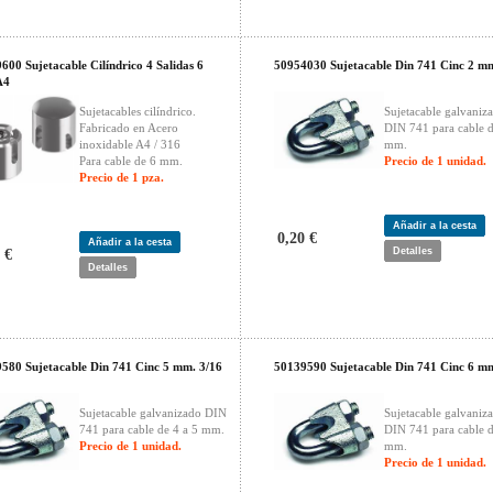
600 Sujetacable Cilíndrico 4 Salidas 6
50954030 Sujetacable Din 741 Cinc 2 m
A4
Sujetacables cilíndrico.
Sujetacable galvaniz
Fabricado en Acero
DIN 741 para cable d
inoxidable A4 / 316
mm.
Para cable de 6 mm.
Precio de 1 unidad.
Precio de 1 pza.
Añadir a la cesta
0,20 €
Añadir a la cesta
Detalles
 €
Detalles
580 Sujetacable Din 741 Cinc 5 mm. 3/16
50139590 Sujetacable Din 741 Cinc 6 mm
Sujetacable galvanizado DIN
Sujetacable galvaniz
741 para cable de 4 a 5 mm.
DIN 741 para cable 
Precio de 1 unidad.
mm.
Precio de 1 unidad.