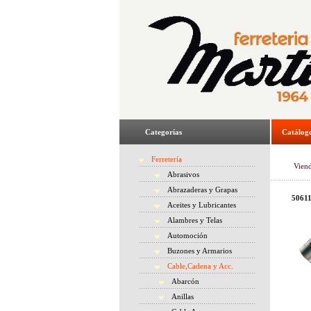
Categorías
Catálog
Ferretería
Vien
Abrasivos
Abrazaderas y Grapas
50611
Aceites y Lubricantes
Alambres y Telas
Automoción
Buzones y Armarios
Cable,Cadena y Acc.
Abarcón
Anillas