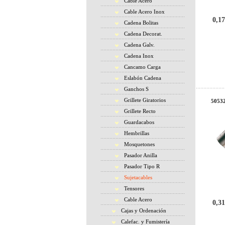
Cable Acero
Cable Acero Inox
0,17
Cadena Bolitas
Cadena Decorat.
Cadena Galv.
Cadena Inox
Cancamo Carga
Eslabón Cadena
Ganchos S
Grillete Giratorios
50532
Grillete Recto
Guardacabos
Hembrillas
Mosquetones
Pasador Anilla
Pasador Tipo R
Sujetacables
Tensores
Cable Acero
0,31
Cajas y Ordenación
Calefac. y Fumistería