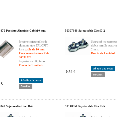
870 Precinto Aluminio Cable10 mm.
50307340 Sujetacable Cinc D-2
Precinto sujetacables de
Sujetacables estampa
aluminio tipo TALORIT.
doble tornillo para c
Para
cable de 10 mm.
2 mm.
Para remachadora Ref:
Precio de 1 unidad.
50532220
Paquetes de 50 piezas.
Precio de 1 unidad.
Añadir a la cesta
0,54 €
Detalles
Añadir a la cesta
 €
Detalles
840 Sujetacable Cinc D-4
50140850 Sujetacable Cinc D-5