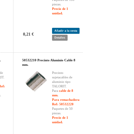
piezas.
Precio de 1
unidad.
Añadir a la cesta
0,21 €
Detalles
.
50532210 Precinto Aluminio Cable 8
mm.
 de
Precinto
IT.
sujetacables de
aluminio tipo
Ref:
TALORIT.
Para
cable de 8
.
mm.
Para remachadora
Ref: 50532220
Paquetes de 50
piezas.
Precio de 1
unidad.