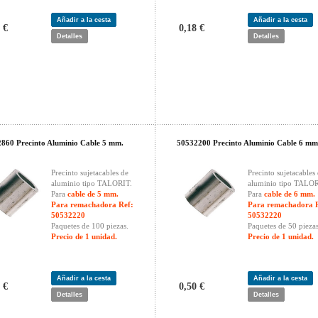
Añadir a la cesta
Añadir a la cesta
 €
0,18 €
Detalles
Detalles
860 Precinto Aluminio Cable 5 mm.
50532200 Precinto Aluminio Cable 6 mm
Precinto sujetacables de
Precinto sujetacables
aluminio tipo TALORIT.
aluminio tipo TALOR
Para
cable de 5 mm.
Para
cable de 6 mm.
Para remachadora Ref:
Para remachadora 
50532220
50532220
Paquetes de 100 piezas.
Paquetes de 50 piezas
Precio de 1 unidad.
Precio de 1 unidad.
Añadir a la cesta
Añadir a la cesta
 €
0,50 €
Detalles
Detalles