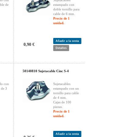
do con
Sujetacables
able de
estampado con
doble tornillo para
cable de 6 mm.
Precio de 1
unidad.
Añadir a la cesta
0,90 €
Detalles
50140810 Sujetacable Cinc S-4
do con
Sujetacables
e de 3
estampado con un
tornillo para cable
de 4 mm.
Cajas de 100
piezas.
Precio de 1
unidad.
Añadir a la cesta