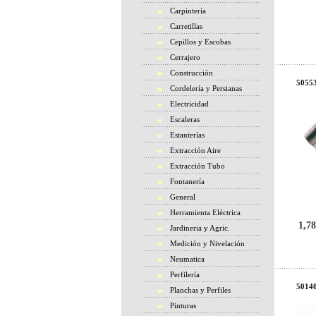
Carpintería
Carretillas
Cepillos y Escobas
Cerrajero
Construcción
50553
Cordelería y Persianas
Electricidad
Escaleras
Estanterías
Extracción Aire
Extracción Tubo
Fontanería
General
Herramienta Eléctrica
1,78
Jardineria y Agric.
Medición y Nivelación
Neumatica
Perfilería
50140
Planchas y Perfiles
Pinturas