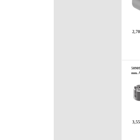
2,70
50909
mm. 
3,55