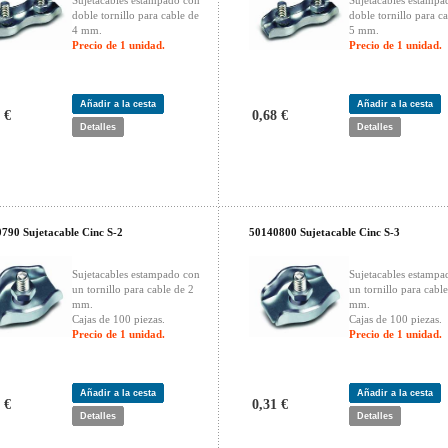
Sujetacables estampado con
Sujetacables estampa
doble tornillo para cable de
doble tornillo para c
4 mm.
5 mm.
Precio de 1 unidad.
Precio de 1 unidad.
Añadir a la cesta
Añadir a la cesta
 €
0,68 €
Detalles
Detalles
790 Sujetacable Cinc S-2
50140800 Sujetacable Cinc S-3
Sujetacables estampado con
Sujetacables estampa
un tornillo para cable de 2
un tornillo para cabl
mm.
mm.
Cajas de 100 piezas.
Cajas de 100 piezas.
Precio de 1 unidad.
Precio de 1 unidad.
Añadir a la cesta
Añadir a la cesta
 €
0,31 €
Detalles
Detalles