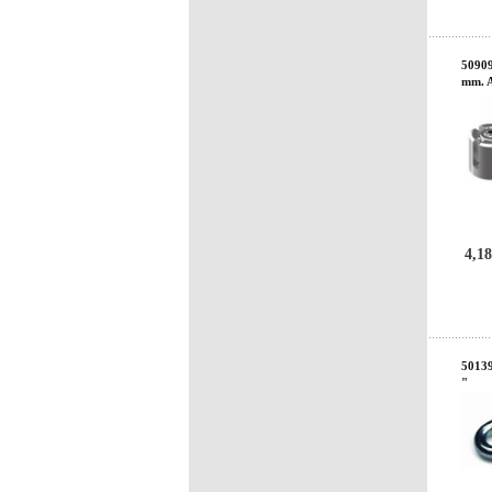
50909
mm. 
4,18
50139
"