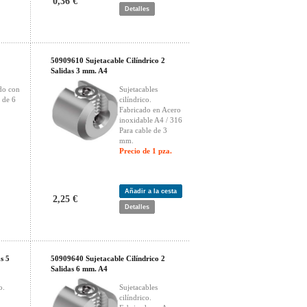
0,36 €
Detalles
50909610 Sujetacable Cilíndrico 2
Salidas 3 mm. A4
do con
Sujetacables
e de 6
cilíndrico.
Fabricado en Acero
inoxidable A4 / 316
Para cable de 3
mm.
Precio de 1 pza.
Añadir a la cesta
2,25 €
Detalles
s 5
50909640 Sujetacable Cilíndrico 2
Salidas 6 mm. A4
o.
Sujetacables
cilíndrico.