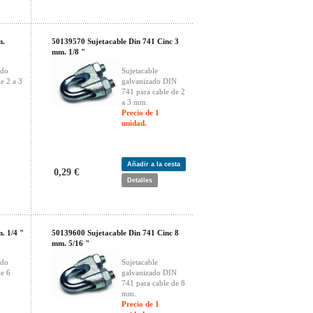
m.
50139570 Sujetacable Din 741 Cinc 3
mm. 1/8 "
ado
Sujetacable
e 2 a 3
galvanizado DIN
741 para cable de 2
a 3 mm.
Precio de 1
unidad.
Añadir a la cesta
0,29 €
Detalles
. 1/4 "
50139600 Sujetacable Din 741 Cinc 8
mm. 5/16 "
ado
Sujetacable
de 6
galvanizado DIN
741 para cable de 8
mm.
Precio de 1