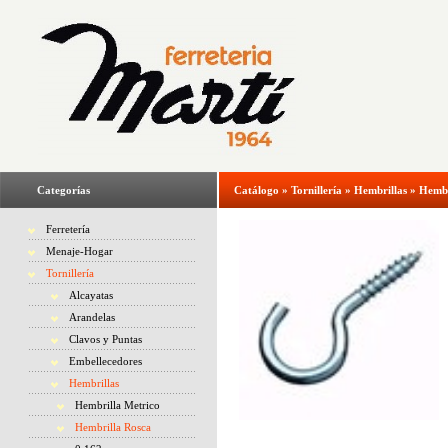
Categorías
Catálogo
»
Tornillería
»
Hembrillas
»
Hembr
Ferretería
Menaje-Hogar
Tornillería
Alcayatas
Arandelas
Clavos y Puntas
Embellecedores
Hembrillas
Hembrilla Metrico
Hembrilla Rosca