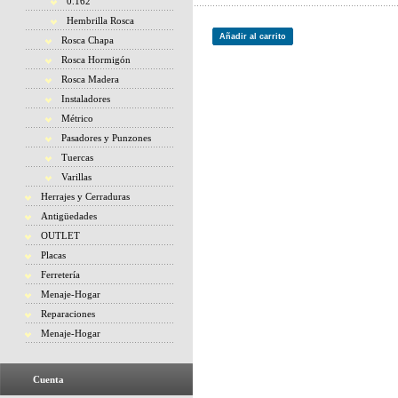
0.162
Hembrilla Rosca
Añadir al carrito
Rosca Chapa
Rosca Hormigón
Rosca Madera
Instaladores
Métrico
Pasadores y Punzones
Tuercas
Varillas
Herrajes y Cerraduras
Antigüedades
OUTLET
Placas
Ferretería
Menaje-Hogar
Reparaciones
Menaje-Hogar
Cuenta