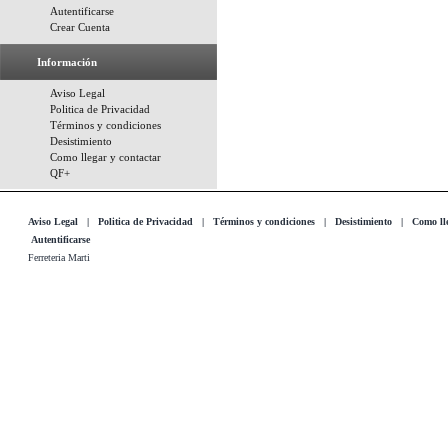
Autentificarse
Crear Cuenta
Información
Aviso Legal
Politica de Privacidad
Términos y condiciones
Desistimiento
Como llegar y contactar
QF+
Aviso Legal
|
Politica de Privacidad
|
Términos y condiciones
|
Desistimiento
|
Como lle
Autentificarse
Ferreteria Marti