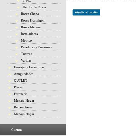
0.162
Hembrilla Rosca
Añadir al carrito
Rosca Chapa
Rosca Hormigón
Rosca Madera
Instaladores
Métrico
Pasadores y Punzones
Tuercas
Varillas
Herrajes y Cerraduras
Antigüedades
OUTLET
Placas
Ferretería
Menaje-Hogar
Reparaciones
Menaje-Hogar
Cuenta