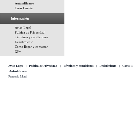
Autentificarse
Crear Cuenta
Información
Aviso Legal
Politica de Privacidad
Términos y condiciones
Desistimiento
Como llegar y contactar
QF+
Aviso Legal
|
Politica de Privacidad
|
Términos y condiciones
|
Desistimiento
|
Como lle
Autentificarse
Ferreteria Marti