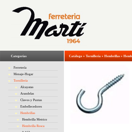
Categorías
Catálogo
»
Tornillería
»
Hembrillas
»
Hembr
Ferretería
Menaje-Hogar
Tornillería
Alcayatas
Arandelas
Clavos y Puntas
Embellecedores
Hembrillas
Hembrilla Metrico
Hembrilla Rosca