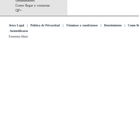
Desistimiento
Como llegar y contactar
QF+
Aviso Legal
|
Politica de Privacidad
|
Términos y condiciones
|
Desistimiento
|
Como lle
Autentificarse
Ferreteria Marti