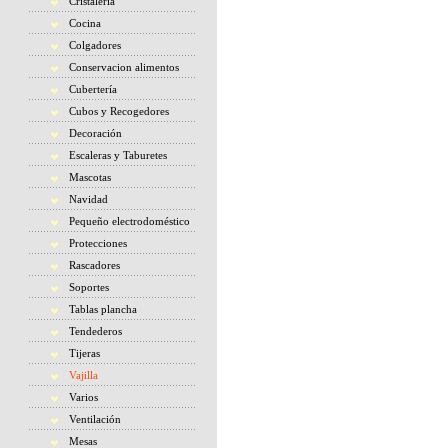
Cristaleria
Cocina
Colgadores
Conservacion alimentos
Cubertería
Cubos y Recogedores
Decoración
Escaleras y Taburetes
Mascotas
Navidad
Pequeño electrodoméstico
Protecciones
Rascadores
Soportes
Tablas plancha
Tendederos
Tijeras
Vajilla
Varios
Ventilación
Mesas