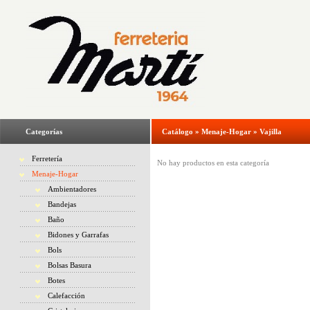
Categorías
Catálogo
»
Menaje-Hogar
»
Vajilla
Ferretería
No hay productos en esta categoría
Menaje-Hogar
Ambientadores
Bandejas
Baño
Bidones y Garrafas
Bols
Bolsas Basura
Botes
Calefacción