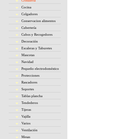
Cristaleria
Cocina
Colgadores
Conservacion alimentos
Cubertería
Cubos y Recogedores
Decoración
Escaleras y Taburetes
Mascotas
Navidad
Pequeño electrodoméstico
Protecciones
Rascadores
Soportes
Tablas plancha
Tendederos
Tijeras
Vajilla
Varios
Ventilación
Mesas