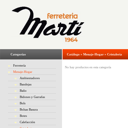
Categorías
Catálogo
»
Menaje-Hogar
»
Cristaleria
Ferretería
No hay productos en esta categoría
Menaje-Hogar
Ambientadores
Bandejas
Baño
Bidones y Garrafas
Bols
Bolsas Basura
Botes
Calefacción