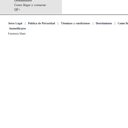
Desistimiento
Como llegar y contactar
QF+
Aviso Legal
|
Politica de Privacidad
|
Términos y condiciones
|
Desistimiento
|
Como lle
Autentificarse
Ferreteria Marti