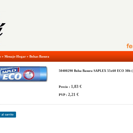
o
»
Menaje-Hogar
»
Bolsas Basura
50400290 Bolsa Basura SAPLEX 55x60 ECO 30lt ( 
1,83 €
Precio :
2,21 €
PVP :
 al carrito