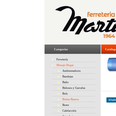
Categorías
Catálog
Ferretería
Menaje-Hogar
Ambientadores
Bandejas
Baño
Bidones y Garrafas
Bols
Bolsas Basura
Añadir
Botes
Calefacción