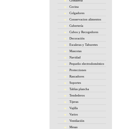
Cristaleria
Cocina
Colgadores
Conservacion alimentos
Cubertería
Cubos y Recogedores
Decoración
Escaleras y Taburetes
Mascotas
Navidad
Pequeño electrodoméstico
Protecciones
Rascadores
Soportes
Tablas plancha
Tendederos
Tijeras
Vajilla
Varios
Ventilación
Mesas