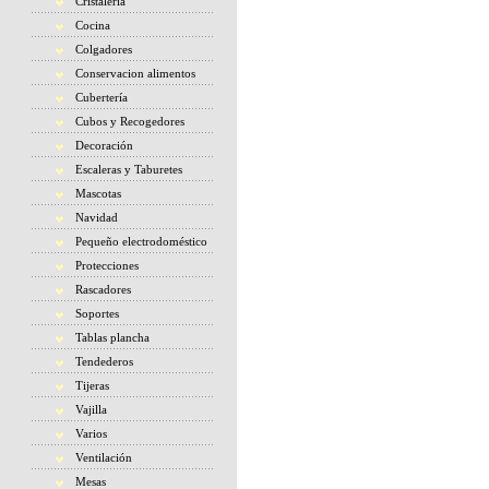
Cristaleria
Cocina
Colgadores
Conservacion alimentos
Cubertería
Cubos y Recogedores
Decoración
Escaleras y Taburetes
Mascotas
Navidad
Pequeño electrodoméstico
Protecciones
Rascadores
Soportes
Tablas plancha
Tendederos
Tijeras
Vajilla
Varios
Ventilación
Mesas