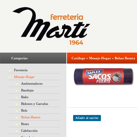
Categorías
Catálogo
»
Menaje-Hogar
»
Bolsas Basura
Ferretería
Menaje-Hogar
Ambientadores
Bandejas
Baño
Bidones y Garrafas
Bols
Bolsas Basura
Añadir al carrito
Botes
Calefacción