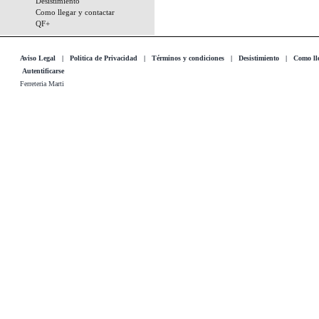
Desistimiento
Como llegar y contactar
QF+
Aviso Legal
|
Politica de Privacidad
|
Términos y condiciones
|
Desistimiento
|
Como lle
Autentificarse
Ferreteria Marti