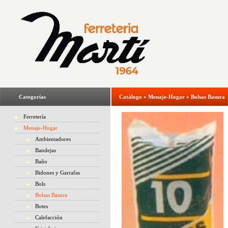
Categorías
Catálogo
»
Menaje-Hogar
»
Bolsas Basura
Ferretería
Menaje-Hogar
Ambientadores
Bandejas
Baño
Bidones y Garrafas
Bols
Bolsas Basura
Botes
Calefacción