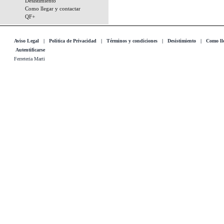
Desistimiento
Como llegar y contactar
QF+
Aviso Legal
|
Politica de Privacidad
|
Términos y condiciones
|
Desistimiento
|
Como lle
Autentificarse
Ferreteria Marti