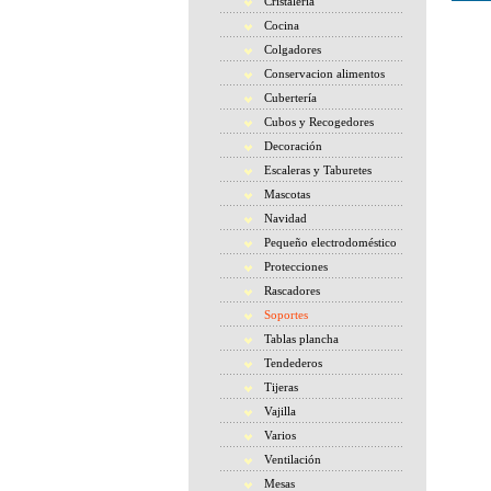
Cristaleria
Cocina
Colgadores
Conservacion alimentos
Cubertería
Cubos y Recogedores
Decoración
Escaleras y Taburetes
Mascotas
Navidad
Pequeño electrodoméstico
Protecciones
Rascadores
Soportes
Tablas plancha
Tendederos
Tijeras
Vajilla
Varios
Ventilación
Mesas