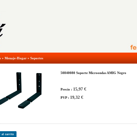
o
»
Menaje-Hogar
»
Soportes
50840080 Soporte Microondas AMIG Negro
15,97 €
Precio :
19,32 €
PVP :
 al carrito