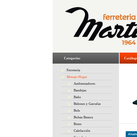
Categorías
Catálog
Ferretería
Menaje-Hogar
Ambientadores
Bandejas
Baño
Bidones y Garrafas
Bols
Bolsas Basura
Botes
Calefacción
Añadir