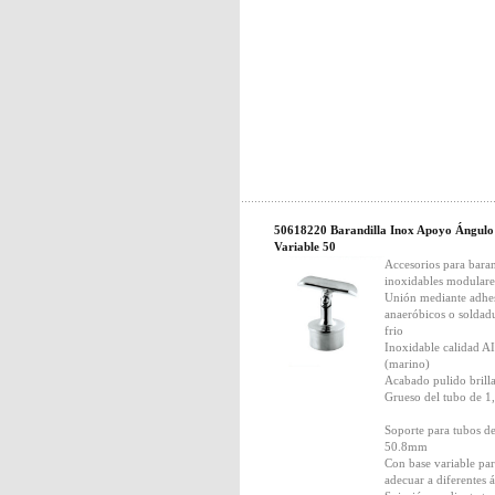
50618220 Barandilla Inox Apoyo Ángulo
Variable 50
Accesorios para bara
inoxidables modulare
Unión mediante adhe
anaeróbicos o soldad
frio
Inoxidable calidad A
(marino)
Acabado pulido brill
Grueso del tubo de 
Soporte para tubos d
50.8mm
Con base variable pa
adecuar a diferentes 