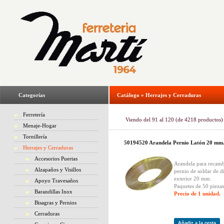
Categorías
Catálogo
»
Herrajes y Cerraduras
Ferretería
Viendo del
91
al
120
(de
4218
productos)
Menaje-Hogar
Tornillería
50194520 Arandela Pernio Latón 20 mm
Herrajes y Cerraduras
Accesorios Puertas
Arandela para recamb
Alzapaños y Visillos
pernio de soldar de d
exterior 20 mm.
Apoyo Travesaños
Paquetes de 50 piezas
Barandillas Inox
Precio de 1 unidad.
Bisagras y Pernios
Cerraduras
Añadir a la cesta