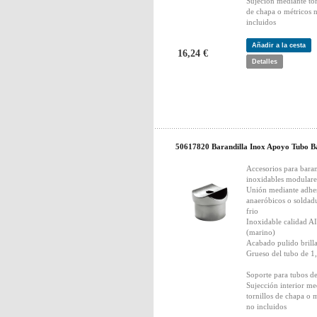
Sujeción mediante tor
de chapa o métricos 
incluidos
Añadir a la cesta
16,24 €
Detalles
50617820 Barandilla Inox Apoyo Tubo B
Accesorios para bara
inoxidables modulare
Unión mediante adhe
anaeróbicos o soldad
frio
Inoxidable calidad A
(marino)
Acabado pulido brill
Grueso del tubo de 
Soporte para tubos 
Sujección interior me
tornillos de chapa o 
no incluidos