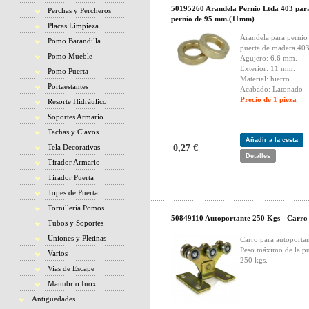
50195260 Arandela Pernio Ltda 403 par
Perchas y Percheros
pernio de 95 mm.(11mm)
Placas Limpieza
Arandela para pernio
Pomo Barandilla
puerta de madera 40
Pomo Mueble
Agujero: 6.6 mm.
Exterior: 11 mm.
Pomo Puerta
Material: hierro
Portaestantes
Acabado: Latonado
Precio de 1 pieza
Resorte Hidráulico
Soportes Armario
Tachas y Clavos
Añadir a la cesta
Tela Decorativas
0,27 €
Detalles
Tirador Armario
Tirador Puerta
Topes de Puerta
Tornillería Pomos
50849110 Autoportante 250 Kgs - Carro
Tubos y Soportes
Uniones y Pletinas
Carro para autoporta
Peso máximo de la pu
Varios
250 kgs.
Vias de Escape
Manubrio Inox
Antigüedades