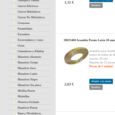
Cerrojos y Cierres
1,11 €
Detalles
Cierres Eléctricos
Cierres Hidráulicos
Cierres No Hidráulicos
Cremonas
Ensamblajes
Escuadras
Escurreplatos y vasos
50025460 Arandela Pernio Latón 30 mm
Guias
Arandela para recamb
Llamadores y Aldabas
pernio de soldar de d
Manubrio Aluminio
exterior 30 mm.
Manubrio Grisán
Paquetes de 25 piezas
Precio de 1 unidad.
Manubrio Inox
Manubrio Latón
Manubrio Negro
Añadir a la cesta
2,63 €
Manubrio Sin placa
Detalles
Mirillas Puerta
Muletillas
Números Fachada
Pasadores Puerta
Patas y Niveladores