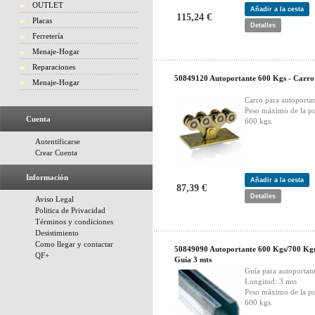
OUTLET
Añadir a la cesta
115,24 €
Placas
Detalles
Ferretería
Menaje-Hogar
Reparaciones
50849120 Autoportante 600 Kgs - Carro
Menaje-Hogar
Carro para autoporta
Peso máximo de la pu
Cuenta
600 kgs.
Autentificarse
Crear Cuenta
Información
Añadir a la cesta
87,39 €
Detalles
Aviso Legal
Politica de Privacidad
Términos y condiciones
Desistimiento
Como llegar y contactar
50849090 Autoportante 600 Kgs/700 Kg
QF+
Guía 3 mts
Guía para autoportan
Longitud: 3 mts
Peso máximo de la pu
600 kgs.