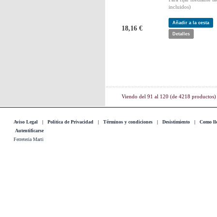
incluidos)
Añadir a la cesta
18,16 €
Detalles
Viendo del
91
al
120
(de
4218
productos)
Aviso Legal
|
Politica de Privacidad
|
Términos y condiciones
|
Desistimiento
|
Como lle
Autentificarse
Ferreteria Marti