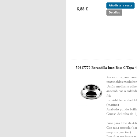
Añadir a la cesta
6,88 €
Detalles
50617770 Barandilla Inox Base C/Tapa 4
Accesorios para bara
inoxidables modulare
Unión mediante adhe
anaeróbicos o soldad
frio
Inoxidable calidad A
(marino)
Acabado pulido brill
Grueso del tubo de 
Base para tubo de 4
Con tapa roscada (pa
mayor sujección)
Para fijar mediante t