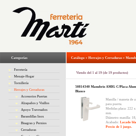
Categorías
Catálogo
»
Herrajes y Cerraduras
»
Manubr
Ferretería
Viendo del
1
al
19
(de
19
productos)
Menaje-Hogar
Tornillería
50814340 Manubrio AMIG C/Placa Alum
Herrajes y Cerraduras
Blanco
Accesorios Puertas
Manilla / maneta de 
Alzapaños y Visillos
para puerta.
Medidas placa: 222 x
Apoyo Travesaños
mm.
Barandillas Inox
Diámetro manilla: 1
Acabado:
Lacado bla
Bisagras y Pernios
Precio de 1 juego.
Cerraduras