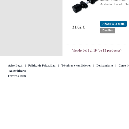
Acabado: Lacado Plat
Añadir a la cesta
31,62 €
Detalles
Viendo del
1
al
19
(de
19
productos)
Aviso Legal
|
Politica de Privacidad
|
Términos y condiciones
|
Desistimiento
|
Como lle
Autentificarse
Ferreteria Marti