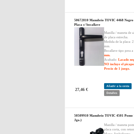
50672810 Manubrio TOVIC 4468 Negro 
Placa c/ bocallave
Manilla / maneta de 
de placa estrecha.
Medida de la placa: 
mm.
Bocallave tipo pera a
mm.
Acabado:
Lacado ne
NO incluye el picapo
Precio de 1 juego.
Añadir a la cesta
27,46 €
Detalles
50509910 Manubrio TOVIC 4501 Pomo P
Jgo.)
Manilla / maneta po
placa corta, con retor
Mano: Ambidiestra