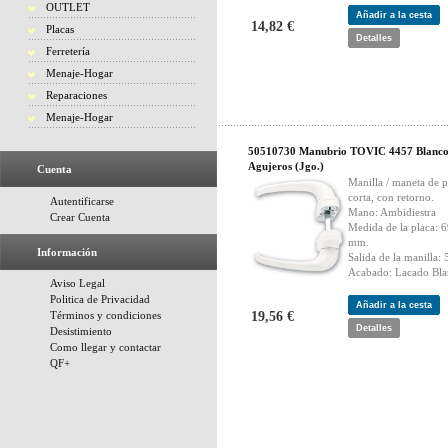
OUTLET
Añadir a la cesta
14,82 €
Placas
Detalles
Ferretería
Menaje-Hogar
Reparaciones
Menaje-Hogar
50510730 Manubrio TOVIC 4457 Blanco
Agujeros (Jgo.)
Cuenta
Manilla / maneta de p
corta, con retorno.
Autentificarse
Mano: Ambidiestra
Crear Cuenta
Medida de la placa: 
mm.
Información
Salida de la manilla:
Acabado: Lacado Bla
Aviso Legal
Politica de Privacidad
Añadir a la cesta
Términos y condiciones
19,56 €
Detalles
Desistimiento
Como llegar y contactar
QF+