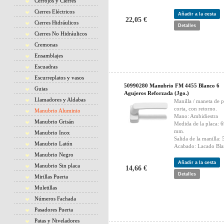
Cerrojos y Cierres
Cierres Eléctricos
Añadir a la cesta
22,05 €
Cierres Hidráulicos
Detalles
Cierres No Hidráulicos
Cremonas
Ensamblajes
Escuadras
Escurreplatos y vasos
50990280 Manubrio FM 4455 Blanco 6
Guias
Agujeros Reforzada (Jgo.)
Llamadores y Aldabas
Manilla / maneta de p
corta, con retorno.
Manubrio Aluminio
Mano: Ambidiestra
Manubrio Grisán
Medida de la placa: 
mm.
Manubrio Inox
Salida de la manilla:
Manubrio Latón
Acabado: Lacado Bl
Manubrio Negro
Añadir a la cesta
Manubrio Sin placa
14,66 €
Detalles
Mirillas Puerta
Muletillas
Números Fachada
Pasadores Puerta
Patas y Niveladores