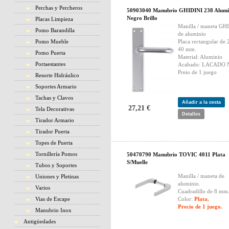
Perchas y Percheros
50903040 Manubrio GHIDINI 238 Alumi
Negro Brillo
Placas Limpieza
Manilla / maneta GH
Pomo Barandilla
de aluminio
Pomo Mueble
Placa rectangular de 
40 mm.
Pomo Puerta
Material: Aluminio
Portaestantes
Acabado: LACADO
Preio de 1 juego
Resorte Hidráulico
Soportes Armario
Tachas y Clavos
Añadir a la cesta
27,21 €
Tela Decorativas
Detalles
Tirador Armario
Tirador Puerta
Topes de Puerta
Tornillería Pomos
50470790 Manubrio TOVIC 4011 Plata
S/Muelle
Tubos y Soportes
Manilla / maneta de
Uniones y Pletinas
aluminio.
Varios
Cuadradillo de 8 mm
Vias de Escape
Color:
Plata.
Precio de 1 juego.
Manubrio Inox
Antigüedades