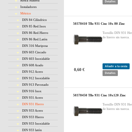
Rosca Madera
Detalles
Instaladores
Métrico
DIN 84 Cilíndrico
50378410 Tllo 931 Cinc 10x 80 Zinc
DIN 85 Red.Inox
DIN 86 Red.Hierro
Tornillo DIN 931 He
de hierro sin tuerca.
DIN 86 Red.Latón
DIN 316 Mariposa
DIN 603 Cincado
DIN 603 Inoxidable
DIN 608 Arado
Añadir a la cesta
0,60 €
DIN 912 Acero
Detalles
DIN 912 Inoxidable
DIN 913 Pavonado
DIN 916 Inox
50378450 Tllo 931 Cinc 10x120 Zinc
DIN 931 Acero
DIN 931 Hierro
Tornillo DIN 931 He
de hierro sin tuerca.
DIN 933 Acero
DIN 933 Hierro
DIN 933 Inoxidable
DIN 933 latón