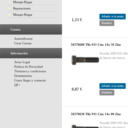
Menaje-Hogar
Reparaciones
Menaje-Hogar
Añadir a la cesta
1,13 €
Detalles
Cuenta
Autentificarse
Crear Cuenta
50378600 Tllo 931 Cinc 14x 50 Zinc
Información
Tornillo DIN 931 He
de hierro sin tuerca.
Aviso Legal
Politica de Privacidad
Términos y condiciones
Desistimiento
Como llegar y contactar
QF+
Añadir a la cesta
0,87 €
Detalles
50378630 Tllo 931 Cinc 14x 80 Zinc
Tornillo DIN 931 He
de hierro sin tuerca.