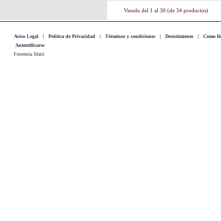
Viendo del
1
al
30
(de
34
productos)
Aviso Legal
|
Politica de Privacidad
|
Términos y condiciones
|
Desistimiento
|
Como lle
Autentificarse
Ferreteria Marti