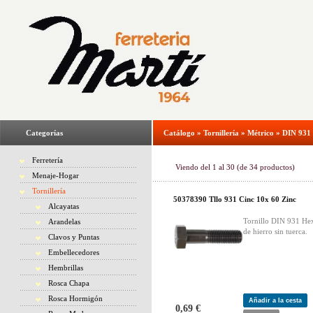
Categorías
Catálogo
»
Tornillería
»
Métrico
»
DIN 931 
Ferretería
Viendo del
1
al
30
(de
34
productos)
Menaje-Hogar
Tornillería
50378390 Tllo 931 Cinc 10x 60 Zinc
Alcayatas
Tornillo DIN 931 He
Arandelas
de hierro sin tuerca.
Clavos y Puntas
Embellecedores
Hembrillas
Rosca Chapa
Rosca Hormigón
Añadir a la cesta
0,69 €