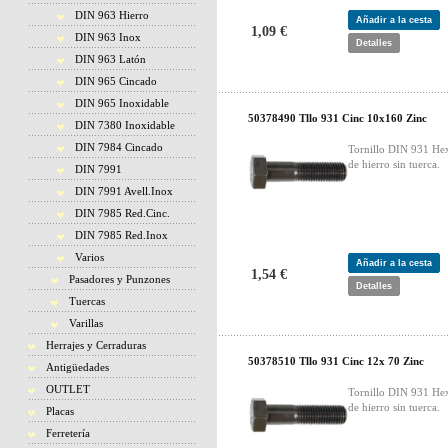
DIN 963 Hierro
Añadir a la cesta
1,09 €
DIN 963 Inox
Detalles
DIN 963 Latón
DIN 965 Cincado
DIN 965 Inoxidable
50378490 Tllo 931 Cinc 10x160 Zinc
DIN 7380 Inoxidable
DIN 7984 Cincado
Tornillo DIN 931 He
de hierro sin tuerca.
DIN 7991
DIN 7991 Avell.Inox
DIN 7985 Red.Cinc.
DIN 7985 Red.Inox
Varios
Añadir a la cesta
1,54 €
Pasadores y Punzones
Detalles
Tuercas
Varillas
Herrajes y Cerraduras
50378510 Tllo 931 Cinc 12x 70 Zinc
Antigüedades
OUTLET
Tornillo DIN 931 He
de hierro sin tuerca.
Placas
Ferretería