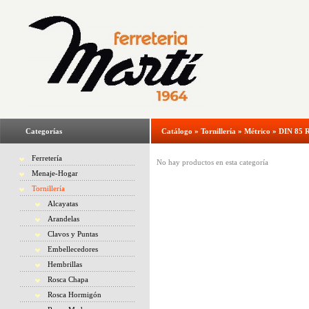
Categorías
Catálogo
»
Tornillería
»
Métrico
»
DIN 85 R
Ferretería
No hay productos en esta categoría
Menaje-Hogar
Tornillería
Alcayatas
Arandelas
Clavos y Puntas
Embellecedores
Hembrillas
Rosca Chapa
Rosca Hormigón