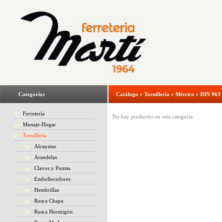
Categorías
Catálogo
»
Tornillería
»
Métrico
»
DIN 963 
Ferretería
No hay productos en esta categoría
Menaje-Hogar
Tornillería
Alcayatas
Arandelas
Clavos y Puntas
Embellecedores
Hembrillas
Rosca Chapa
Rosca Hormigón