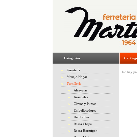
Categorías
Catálog
Ferretería
No hay pro
Menaje-Hogar
Tornillería
Alcayatas
Arandelas
Clavos y Puntas
Embellecedores
Hembrillas
Rosca Chapa
Rosca Hormigón