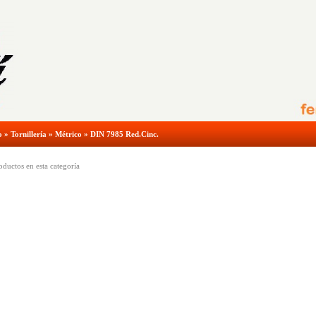
o
»
Tornillería
»
Métrico
»
DIN 7985 Red.Cinc.
ductos en esta categoría