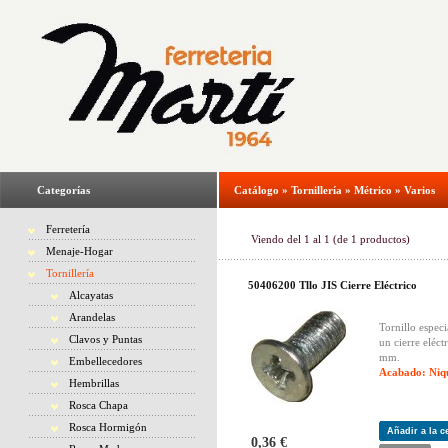
Categorías
Catálogo
»
Tornillería
»
Métrico
»
Varios
Ferretería
Viendo del
1
al
1
(de
1
productos)
Menaje-Hogar
Tornillería
50406200 Tllo JIS Cierre Eléctrico
Alcayatas
Arandelas
Tornillo especi
Clavos y Puntas
un cierre eléct
mm.
Embellecedores
Acabado: Niq
Hembrillas
Rosca Chapa
Rosca Hormigón
Añadir a la 
0,36 €