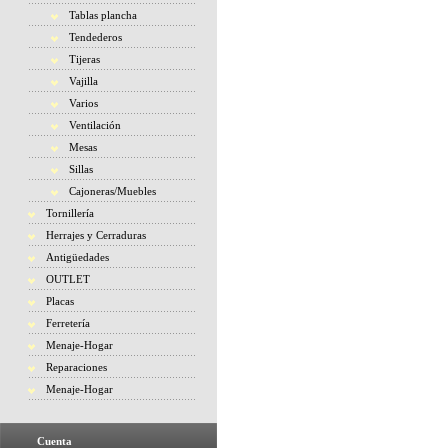
Tablas plancha
Tendederos
Tijeras
Vajilla
Varios
Ventilación
Mesas
Sillas
Cajoneras/Muebles
Tornillería
Herrajes y Cerraduras
Antigüedades
OUTLET
Placas
Ferretería
Menaje-Hogar
Reparaciones
Menaje-Hogar
Cuenta