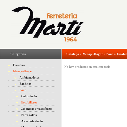
Categorías
Catálogo
»
Menaje-Hogar
»
Baño
»
Escobil
Ferretería
No hay productos en esta categoría
Menaje-Hogar
Ambientadores
Bandejas
Baño
Cubos baño
Escobilleros
Jaboneras y vasos baño
Porta-rollos
Alcachofa ducha