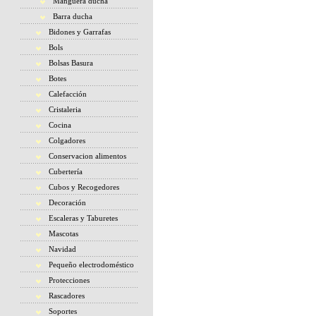
Manguera ducha
Barra ducha
Bidones y Garrafas
Bols
Bolsas Basura
Botes
Calefacción
Cristaleria
Cocina
Colgadores
Conservacion alimentos
Cubertería
Cubos y Recogedores
Decoración
Escaleras y Taburetes
Mascotas
Navidad
Pequeño electrodoméstico
Protecciones
Rascadores
Soportes