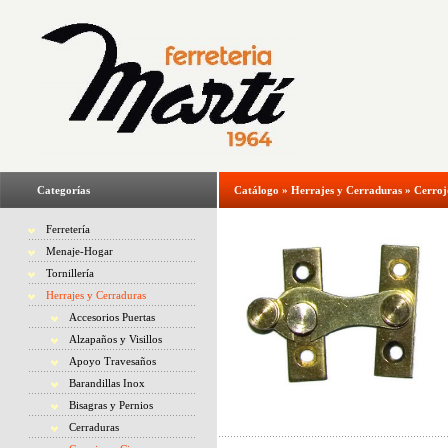
Categorías
Catálogo
»
Herrajes y Cerraduras
»
Cerroj
Ferretería
Menaje-Hogar
Tornillería
Herrajes y Cerraduras
Accesorios Puertas
Alzapaños y Visillos
Apoyo Travesaños
Barandillas Inox
Bisagras y Pernios
Cerraduras