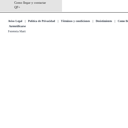
Como llegar y contactar
QF+
Aviso Legal
|
Politica de Privacidad
|
Términos y condiciones
|
Desistimiento
|
Como lle
Autentificarse
Ferreteria Marti