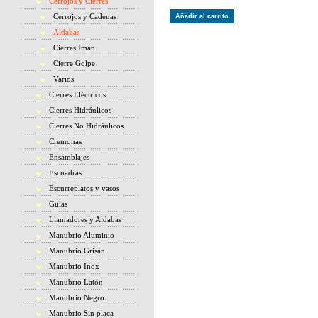
Cerrojos y Cierres
Cerrojos y Cadenas
Añadir al carrito
Aldabas
Cierres Imán
Cierre Golpe
Varios
Cierres Eléctricos
Cierres Hidráulicos
Cierres No Hidráulicos
Cremonas
Ensamblajes
Escuadras
Escurreplatos y vasos
Guias
Llamadores y Aldabas
Manubrio Aluminio
Manubrio Grisán
Manubrio Inox
Manubrio Latón
Manubrio Negro
Manubrio Sin placa