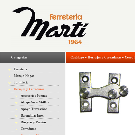
Categorías
Catálogo
»
Herrajes y Cerraduras
»
Cerroj
Ferretería
Menaje-Hogar
Tornillería
Herrajes y Cerraduras
Accesorios Puertas
Alzapaños y Visillos
Apoyo Travesaños
Barandillas Inox
Bisagras y Pernios
Cerraduras