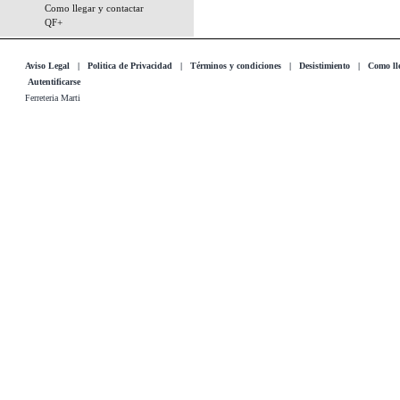
Como llegar y contactar
QF+
Aviso Legal
|
Politica de Privacidad
|
Términos y condiciones
|
Desistimiento
|
Como lle
Autentificarse
Ferreteria Marti