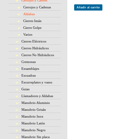
Cerrojos y Cierres
Cerrojos y Cadenas
Añadir al carrito
Aldabas
Cierres Imán
Cierre Golpe
Varios
Cierres Eléctricos
Cierres Hidráulicos
Cierres No Hidráulicos
Cremonas
Ensamblajes
Escuadras
Escurreplatos y vasos
Guias
Llamadores y Aldabas
Manubrio Aluminio
Manubrio Grisán
Manubrio Inox
Manubrio Latón
Manubrio Negro
Manubrio Sin placa