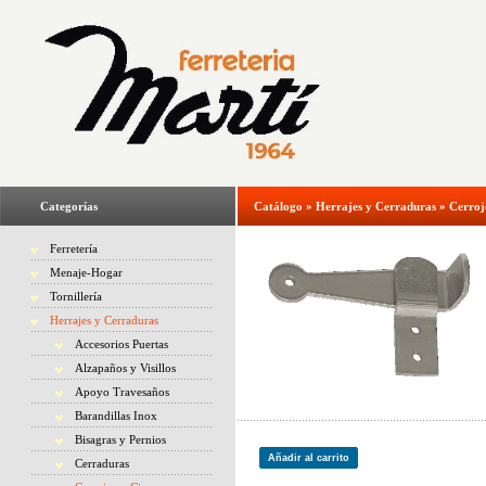
Categorías
Catálogo
»
Herrajes y Cerraduras
»
Cerroj
Ferretería
Menaje-Hogar
Tornillería
Herrajes y Cerraduras
Accesorios Puertas
Alzapaños y Visillos
Apoyo Travesaños
Barandillas Inox
Bisagras y Pernios
Añadir al carrito
Cerraduras