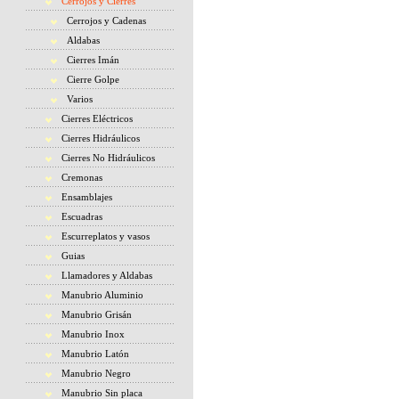
Cerrojos y Cierres
Cerrojos y Cadenas
Aldabas
Cierres Imán
Cierre Golpe
Varios
Cierres Eléctricos
Cierres Hidráulicos
Cierres No Hidráulicos
Cremonas
Ensamblajes
Escuadras
Escurreplatos y vasos
Guias
Llamadores y Aldabas
Manubrio Aluminio
Manubrio Grisán
Manubrio Inox
Manubrio Latón
Manubrio Negro
Manubrio Sin placa