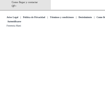
Como llegar y contactar
QF+
Aviso Legal
|
Politica de Privacidad
|
Términos y condiciones
|
Desistimiento
|
Como lle
Autentificarse
Ferreteria Marti