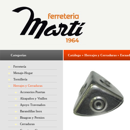
Categorías
Catálogo
»
Herrajes y Cerraduras
»
Escuad
Ferretería
Menaje-Hogar
Tornillería
Herrajes y Cerraduras
Accesorios Puertas
Alzapaños y Visillos
Apoyo Travesaños
Barandillas Inox
Bisagras y Pernios
Cerraduras