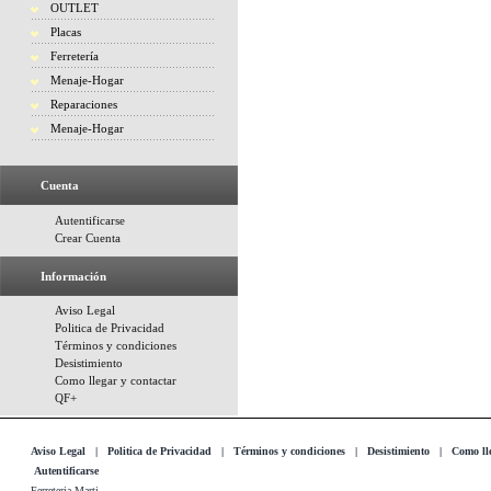
OUTLET
Placas
Ferretería
Menaje-Hogar
Reparaciones
Menaje-Hogar
Cuenta
Autentificarse
Crear Cuenta
Información
Aviso Legal
Politica de Privacidad
Términos y condiciones
Desistimiento
Como llegar y contactar
QF+
Aviso Legal
|
Politica de Privacidad
|
Términos y condiciones
|
Desistimiento
|
Como lle
Autentificarse
Ferreteria Marti