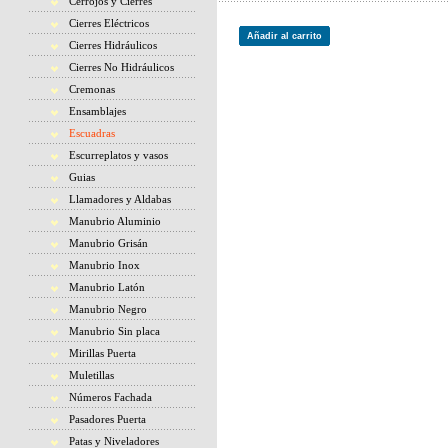
Cerrojos y Cierres
Cierres Eléctricos
Añadir al carrito
Cierres Hidráulicos
Cierres No Hidráulicos
Cremonas
Ensamblajes
Escuadras
Escurreplatos y vasos
Guias
Llamadores y Aldabas
Manubrio Aluminio
Manubrio Grisán
Manubrio Inox
Manubrio Latón
Manubrio Negro
Manubrio Sin placa
Mirillas Puerta
Muletillas
Números Fachada
Pasadores Puerta
Patas y Niveladores