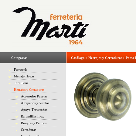
Categorías
Catálogo
»
Herrajes y Cerraduras
»
Pomo 
Ferretería
Menaje-Hogar
Tornillería
Herrajes y Cerraduras
Accesorios Puertas
Alzapaños y Visillos
Apoyo Travesaños
Barandillas Inox
Bisagras y Pernios
Cerraduras