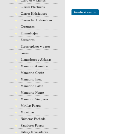
Cerrojos y Cierres
Cierres Eléctricos
Añadir al carrito
Cierres Hidráulicos
Cierres No Hidráulicos
Cremonas
Ensamblajes
Escuadras
Escurreplatos y vasos
Guias
Llamadores y Aldabas
Manubrio Aluminio
Manubrio Grisán
Manubrio Inox
Manubrio Latón
Manubrio Negro
Manubrio Sin placa
Mirillas Puerta
Muletillas
Números Fachada
Pasadores Puerta
Patas y Niveladores