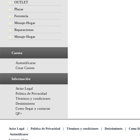
OUTLET
Placas
Ferretería
Menaje-Hogar
Reparaciones
Menaje-Hogar
Cuenta
Autentificarse
Crear Cuenta
Información
Aviso Legal
Politica de Privacidad
Términos y condiciones
Desistimiento
Como llegar y contactar
QF+
Aviso Legal
|
Politica de Privacidad
|
Términos y condiciones
|
Desistimiento
|
Como lle
Autentificarse
Ferreteria Marti