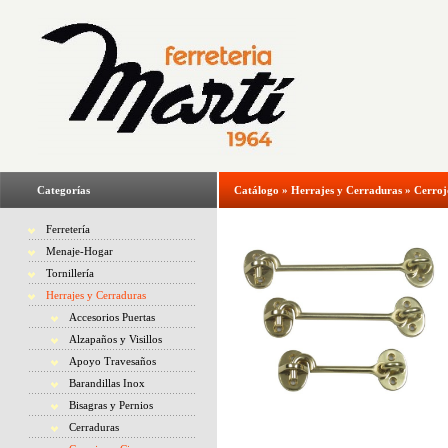
Categorías
Catálogo
»
Herrajes y Cerraduras
»
Cerroj
Ferretería
Menaje-Hogar
Tornillería
Herrajes y Cerraduras
Accesorios Puertas
Alzapaños y Visillos
Apoyo Travesaños
Barandillas Inox
Bisagras y Pernios
Cerraduras