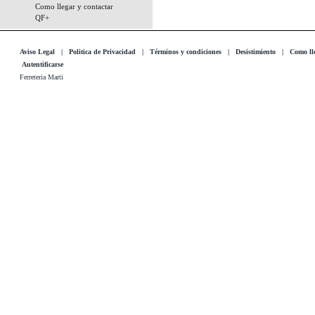
Como llegar y contactar
QF+
Aviso Legal
|
Politica de Privacidad
|
Términos y condiciones
|
Desistimiento
|
Como lle
Autentificarse
Ferreteria Marti