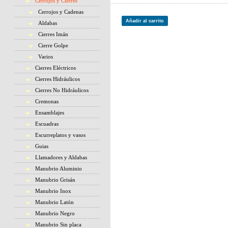
Cerrojos y Cierres
Cerrojos y Cadenas
Añadir al carrito
Aldabas
Cierres Imán
Cierre Golpe
Varios
Cierres Eléctricos
Cierres Hidráulicos
Cierres No Hidráulicos
Cremonas
Ensamblajes
Escuadras
Escurreplatos y vasos
Guias
Llamadores y Aldabas
Manubrio Aluminio
Manubrio Grisán
Manubrio Inox
Manubrio Latón
Manubrio Negro
Manubrio Sin placa