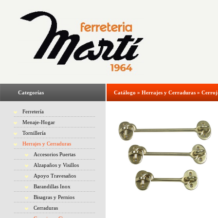
Categorías
Catálogo
»
Herrajes y Cerraduras
»
Cerroj
Ferretería
Menaje-Hogar
Tornillería
Herrajes y Cerraduras
Accesorios Puertas
Alzapaños y Visillos
Apoyo Travesaños
Barandillas Inox
Bisagras y Pernios
Cerraduras