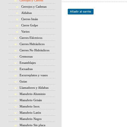
Cerrojos y Cierres
Cerrojos y Cadenas
Añadir al carrito
Aldabas
Cierres Imán
Cierre Golpe
Varios
Cierres Eléctricos
Cierres Hidráulicos
Cierres No Hidráulicos
Cremonas
Ensamblajes
Escuadras
Escurreplatos y vasos
Guias
Llamadores y Aldabas
Manubrio Aluminio
Manubrio Grisán
Manubrio Inox
Manubrio Latón
Manubrio Negro
Manubrio Sin placa