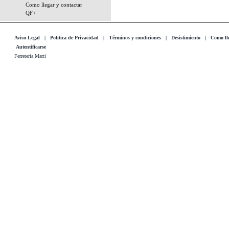
Como llegar y contactar
QF+
Aviso Legal
|
Politica de Privacidad
|
Términos y condiciones
|
Desistimiento
|
Como lle
Autentificarse
Ferreteria Marti