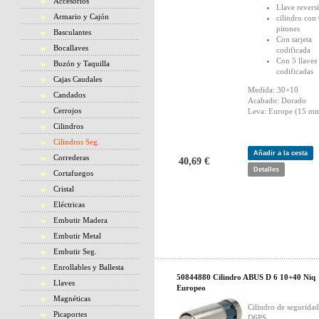
Accesorios
Llave revers
Armario y Cajón
cilindro con
pitones
Basculantes
Con tarjeta
Bocallaves
codificada
Con 5 llaves
Buzón y Taquilla
codificadas
Cajas Caudales
Medida: 30+10
Candados
Acabado: Dorado
Cerrojos
Leva: Europe (15 mm
Cilindros
Cilindros Seg.
Añadir a la cesta
Correderas
40,69 €
Detalles
Cortafuegos
Cristal
Eléctricas
Embutir Madera
Embutir Metal
Embutir Seg.
Enrollables y Ballesta
50844880 Cilindro ABUS D 6 10+40 Niq
Llaves
Europeo
Magnéticas
Cilindro de segurid
Picaportes
D6PS