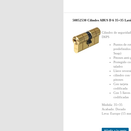
50852530 Cilindro ABUS D 6 35+35 Lat
Cilindro de segurid
D6PS
Puntos de ro
predefinidos
Snap)
Pitones anti
Protegido co
taladro
Llave revers
cilindro con
pitones
Con tarjeta
codificada
Con 5 llaves
codificadas
Medida: 35+35
Acabado: Dorado
Leva: Europe (15 mm
Añadir a la cesta