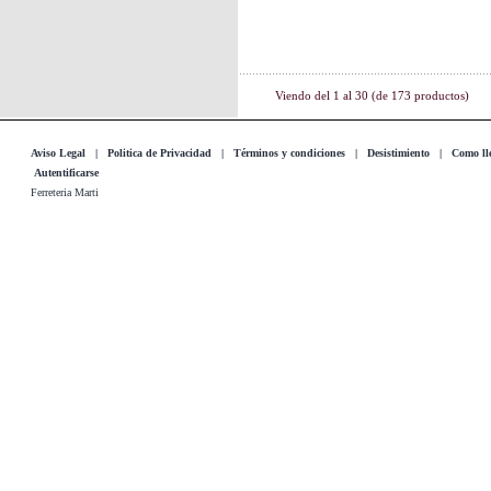
Viendo del
1
al
30
(de
173
productos)
Aviso Legal
|
Politica de Privacidad
|
Términos y condiciones
|
Desistimiento
|
Como lle
Autentificarse
Ferreteria Marti