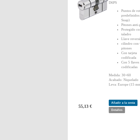
D6PS
Puntos de ro
predefinidos
Snap)
Pitones anti
Protegido co
taladro
Llave revers
cilindro con
pitones
Con tarjeta
codificada
Con 5 llaves
codificadas
Medida: 30+60
Acabado: Niquelado
Leva: Europe (15 mm
Añadir a la cesta
55,13 €
Detalles