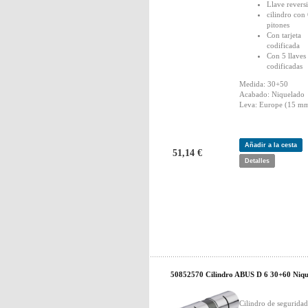
Llave revers
cilindro con
pitones
Con tarjeta
codificada
Con 5 llaves
codificadas
Medida: 30+50
Acabado: Niquelado
Leva: Europe (15 mm
Añadir a la cesta
51,14 €
Detalles
50852570 Cilindro ABUS D 6 30+60 Niqu
Cilindro de segurid