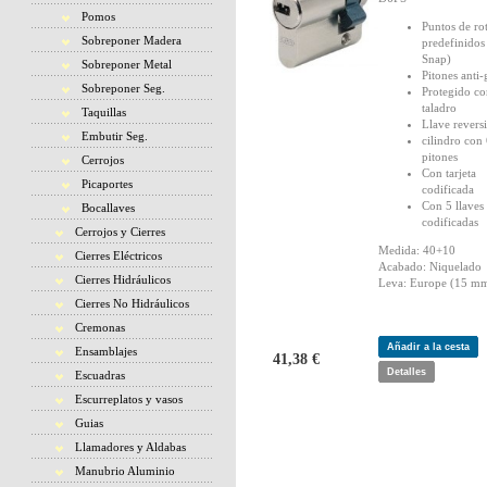
Pomos
Puntos de ro
Sobreponer Madera
predefinidos
Snap)
Sobreponer Metal
Pitones anti
Sobreponer Seg.
Protegido co
taladro
Taquillas
Llave revers
Embutir Seg.
cilindro con
pitones
Cerrojos
Con tarjeta
Picaportes
codificada
Con 5 llaves
Bocallaves
codificadas
Cerrojos y Cierres
Medida: 40+10
Cierres Eléctricos
Acabado: Niquelado
Cierres Hidráulicos
Leva: Europe (15 mm
Cierres No Hidráulicos
Cremonas
Añadir a la cesta
Ensamblajes
41,38 €
Detalles
Escuadras
Escurreplatos y vasos
Guias
Llamadores y Aldabas
Manubrio Aluminio