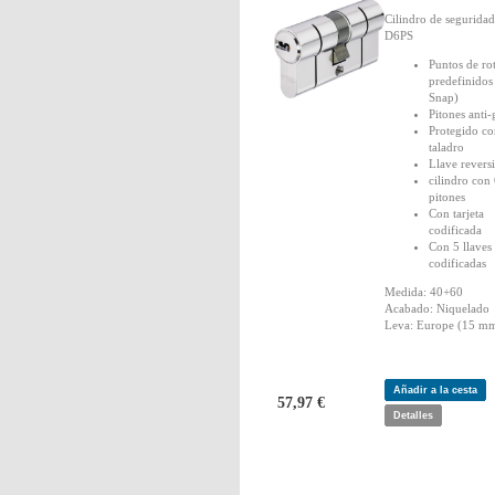
Cilindro de segurid
D6PS
Puntos de ro
predefinidos
Snap)
Pitones anti
Protegido co
taladro
Llave revers
cilindro con
pitones
Con tarjeta
codificada
Con 5 llaves
codificadas
Medida: 40+60
Acabado: Niquelado
Leva: Europe (15 mm
Añadir a la cesta
57,97 €
Detalles