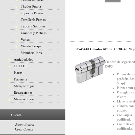
Tirador Puerta
Topes de Puerta
Tornillería Pomos
Tubos y Soportes
Uniones y Pletinas
Varios
Vias de Escape
50545440 Cilindro ABUS D 6 30+40 Niqu
Manubrio Inox
Antigüedades
Cilindro de segurid
OUTLET
D6PS
Placas
Puntos de ro
predefinidos
Ferretería
Snap)
Menaje-Hogar
Pitones anti
Protegido co
Reparaciones
taladro
Menaje-Hogar
Llave revers
cilindro con
pitones
Cuenta
Con tarjeta
codificada
Con 5 llaves
Autentificarse
codificadas
Crear Cuenta