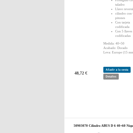
Protegido co
taladro
Llave revers
cilindro con
pitones
Con tarjeta
codificada
Con 5 llaves
codificadas
Medida: 40+50
Acabado: Dorado
Leva: Europe (15 mm
Añadir a la cesta
48,72 €
Detalles
50903070 Cilindro ABUS D 6 40+60 Niqu