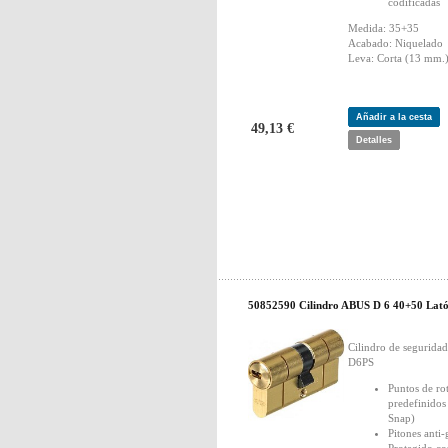
codificadas
Medida: 35+35
Acabado: Niquelado
Leva: Corta (13 mm.
Añadir a la cesta
49,13 €
Detalles
50852590 Cilindro ABUS D 6 40+50 Lat
Cilindro de segurid
D6PS
Puntos de ro
predefinidos
Snap)
Pitones anti