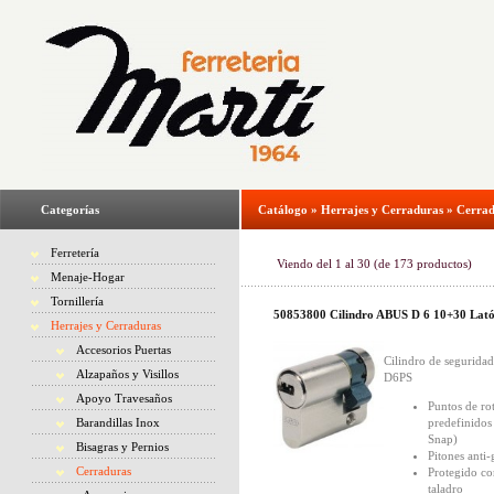
Categorías
Catálogo
»
Herrajes y Cerraduras
»
Cerrad
Ferretería
Viendo del
1
al
30
(de
173
productos)
Menaje-Hogar
Tornillería
50853800 Cilindro ABUS D 6 10+30 Lat
Herrajes y Cerraduras
Accesorios Puertas
Cilindro de segurid
Alzapaños y Visillos
D6PS
Apoyo Travesaños
Puntos de ro
Barandillas Inox
predefinidos
Snap)
Bisagras y Pernios
Pitones anti
Cerraduras
Protegido co
taladro