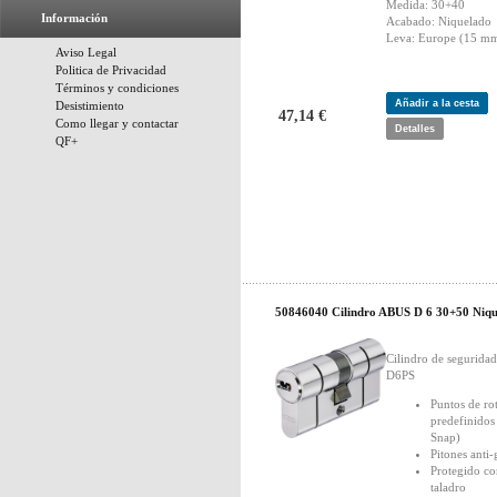
Medida: 30+40
Información
Acabado: Niquelado
Leva: Europe (15 mm
Aviso Legal
Politica de Privacidad
Términos y condiciones
Añadir a la cesta
Desistimiento
47,14 €
Como llegar y contactar
Detalles
QF+
50846040 Cilindro ABUS D 6 30+50 Niqu
Cilindro de segurid
D6PS
Puntos de ro
predefinidos
Snap)
Pitones anti
Protegido co
taladro