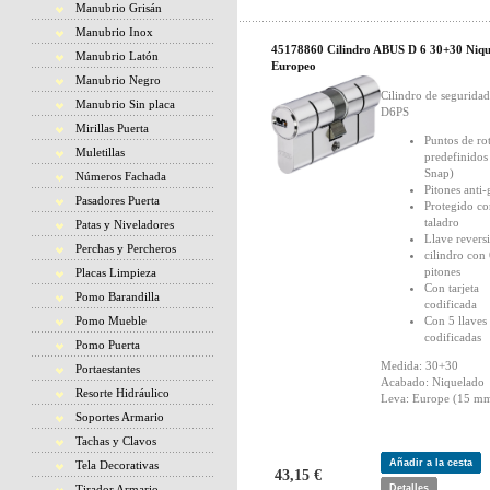
Manubrio Grisán
Manubrio Inox
45178860 Cilindro ABUS D 6 30+30 Niqu
Manubrio Latón
Europeo
Manubrio Negro
Cilindro de segurid
Manubrio Sin placa
D6PS
Mirillas Puerta
Puntos de ro
Muletillas
predefinidos
Snap)
Números Fachada
Pitones anti
Pasadores Puerta
Protegido co
taladro
Patas y Niveladores
Llave revers
Perchas y Percheros
cilindro con
pitones
Placas Limpieza
Con tarjeta
Pomo Barandilla
codificada
Pomo Mueble
Con 5 llaves
codificadas
Pomo Puerta
Medida: 30+30
Portaestantes
Acabado: Niquelado
Resorte Hidráulico
Leva: Europe (15 mm
Soportes Armario
Tachas y Clavos
Añadir a la cesta
Tela Decorativas
43,15 €
Tirador Armario
Detalles