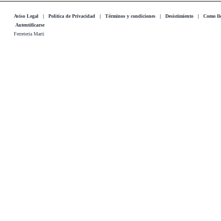
Aviso Legal
|
Politica de Privacidad
|
Términos y condiciones
|
Desistimiento
|
Como lle
Autentificarse
Ferreteria Marti