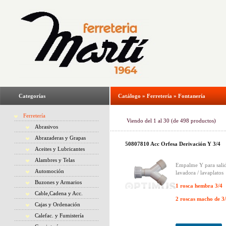
Categorías
Catálogo
»
Ferretería
»
Fontanería
Ferretería
Viendo del
1
al
30
(de
498
productos)
Abrasivos
Abrazaderas y Grapas
50807810 Acc Orfesa Derivación Y 3/4
Aceites y Lubricantes
Alambres y Telas
Empalme Y para sali
Automoción
lavadora / lavaplatos
Buzones y Armarios
1 rosca hembra 3/4
Cable,Cadena y Acc.
2 roscas macho de 3
Cajas y Ordenación
Calefac. y Fumistería