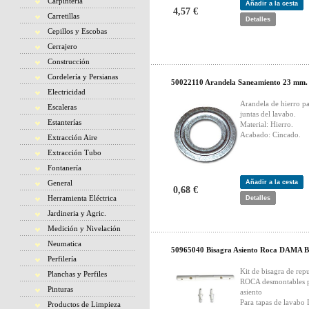
Carpintería
Añadir a la cesta
4,57 €
Carretillas
Detalles
Cepillos y Escobas
Cerrajero
Construcción
Cordelería y Persianas
50022110 Arandela Saneamiento 23 mm. 
Electricidad
Arandela de hierro pa
Escaleras
juntas del lavabo.
Estanterías
Material: Hierro.
Acabado: Cincado.
Extracción Aire
Extracción Tubo
Fontanería
General
Añadir a la cesta
0,68 €
Herramienta Eléctrica
Detalles
Jardineria y Agric.
Medición y Nivelación
Neumatica
50965040 Bisagra Asiento Roca DAMA B
Perfilería
Kit de bisagra de rep
Planchas y Perfiles
ROCA desmontables 
Pinturas
asiento
Para tapas de lavab
Productos de Limpieza