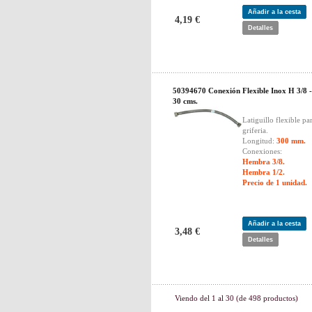
Añadir a la cesta
4,19 €
Detalles
50394670 Conexión Flexible Inox H 3/8 -
30 cms.
Latiguillo flexible pa
griferia.
Longitud:
300 mm.
Conexiones:
Hembra 3/8.
Hembra 1/2.
Precio de 1 unidad.
Añadir a la cesta
3,48 €
Detalles
Viendo del
1
al
30
(de
498
productos)