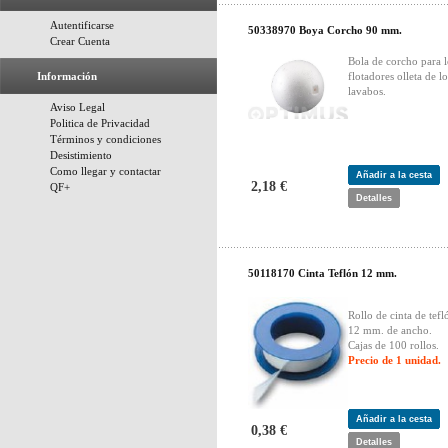
Autentificarse
50338970 Boya Corcho 90 mm.
Crear Cuenta
Bola de corcho para l
Información
flotadores olleta de lo
lavabos.
Aviso Legal
Politica de Privacidad
Términos y condiciones
Desistimiento
Como llegar y contactar
Añadir a la cesta
2,18 €
QF+
Detalles
50118170 Cinta Teflón 12 mm.
Rollo de cinta de tefl
12 mm. de ancho.
Cajas de 100 rollos.
Precio de 1 unidad.
Añadir a la cesta
0,38 €
Detalles