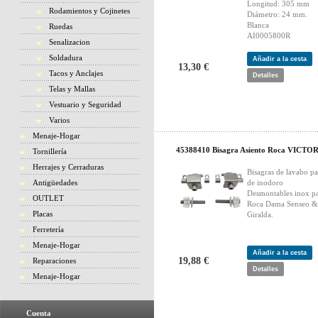
Longitud: 305 mm
Rodamientos y Cojinetes
Diámetro: 24 mm.
Blanca
Ruedas
AI0005800R
Senalizacion
Soldadura
Añadir a la cesta
13,30 €
Tacos y Anclajes
Detalles
Telas y Mallas
Vestuario y Seguridad
Varios
Menaje-Hogar
45388410 Bisagra Asiento Roca VICTO
Tornillería
Herrajes y Cerraduras
Bisagras de lavabo pa
Antigüedades
de inodoro
Desmontables inox p
OUTLET
Roca Dama Senseo &
Placas
Giralda.
Ferretería
Menaje-Hogar
Añadir a la cesta
19,88 €
Reparaciones
Detalles
Menaje-Hogar
Cuenta