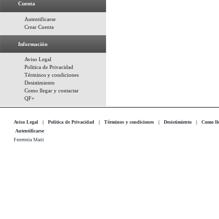
Cuenta
Autentificarse
Crear Cuenta
Información
Aviso Legal
Politica de Privacidad
Términos y condiciones
Desistimiento
Como llegar y contactar
QF+
Aviso Legal
|
Politica de Privacidad
|
Términos y condiciones
|
Desistimiento
|
Como lle
Autentificarse
Ferreteria Marti