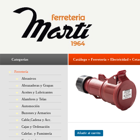
Categorías
Catálogo
»
Ferretería
»
Electricidad
»
Ceta
Ferretería
Abrasivos
Abrazaderas y Grapas
Aceites y Lubricantes
Alambres y Telas
Automoción
Buzones y Armarios
Cable,Cadena y Acc.
Cajas y Ordenación
Calefac. y Fumistería
Añadir al carrito