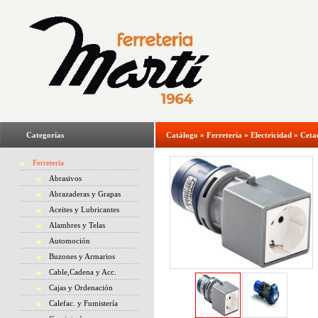
Categorías
Catálogo
»
Ferretería
»
Electricidad
»
Ceta
Ferretería
Abrasivos
Abrazaderas y Grapas
Aceites y Lubricantes
Alambres y Telas
Automoción
Buzones y Armarios
Cable,Cadena y Acc.
Cajas y Ordenación
Calefac. y Fumistería