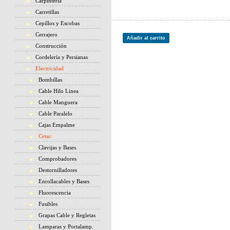
Carpintería
Carretillas
Cepillos y Escobas
Cerrajero
Añadir al carrito
Construcción
Cordelería y Persianas
Electricidad
Bombillas
Cable Hilo Linea
Cable Manguera
Cable Paralelo
Cajas Empalme
Cetac
Clavijas y Bases
Comprobadores
Destornilladores
Enrollacables y Bases
Fluorescencia
Fusibles
Grapas Cable y Regletas
Lamparas y Portalamp.