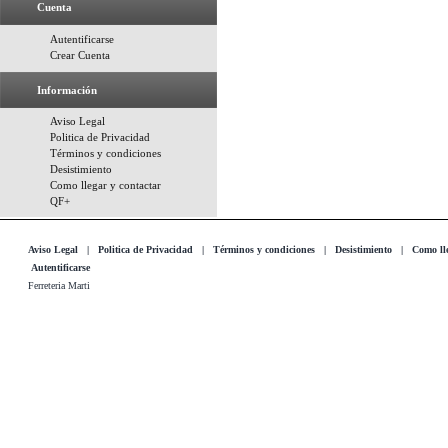
Cuenta
Autentificarse
Crear Cuenta
Información
Aviso Legal
Politica de Privacidad
Términos y condiciones
Desistimiento
Como llegar y contactar
QF+
Aviso Legal
|
Politica de Privacidad
|
Términos y condiciones
|
Desistimiento
|
Como lle
Autentificarse
Ferreteria Marti