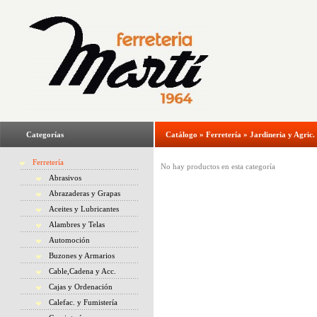
Categorías
Catálogo
»
Ferretería
»
Jardineria y Agric.
Ferretería
No hay productos en esta categoría
Abrasivos
Abrazaderas y Grapas
Aceites y Lubricantes
Alambres y Telas
Automoción
Buzones y Armarios
Cable,Cadena y Acc.
Cajas y Ordenación
Calefac. y Fumistería