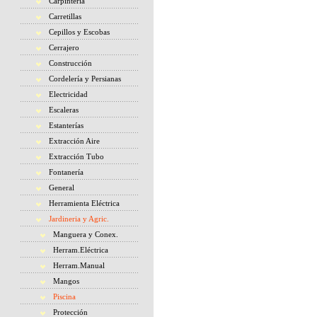
Carpintería
Carretillas
Cepillos y Escobas
Cerrajero
Construcción
Cordelería y Persianas
Electricidad
Escaleras
Estanterías
Extracción Aire
Extracción Tubo
Fontanería
General
Herramienta Eléctrica
Jardineria y Agric.
Manguera y Conex.
Herram.Eléctrica
Herram.Manual
Mangos
Piscina
Protección