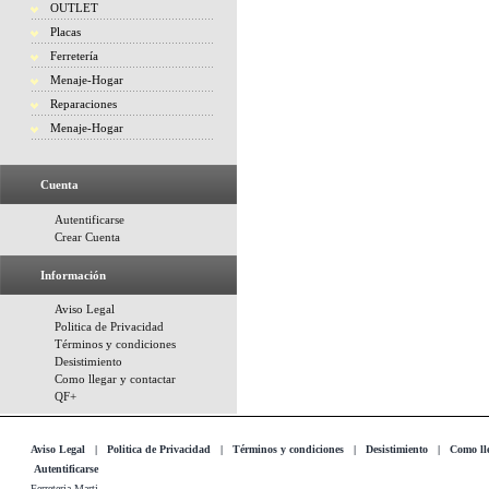
OUTLET
Placas
Ferretería
Menaje-Hogar
Reparaciones
Menaje-Hogar
Cuenta
Autentificarse
Crear Cuenta
Información
Aviso Legal
Politica de Privacidad
Términos y condiciones
Desistimiento
Como llegar y contactar
QF+
Aviso Legal
|
Politica de Privacidad
|
Términos y condiciones
|
Desistimiento
|
Como lle
Autentificarse
Ferreteria Marti