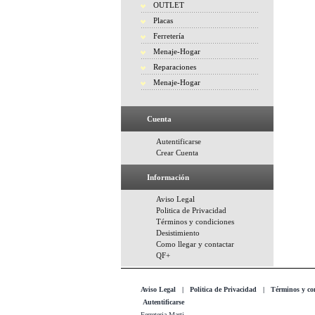
OUTLET
Placas
Ferretería
Menaje-Hogar
Reparaciones
Menaje-Hogar
Cuenta
Autentificarse
Crear Cuenta
Información
Aviso Legal
Politica de Privacidad
Términos y condiciones
Desistimiento
Como llegar y contactar
QF+
Aviso Legal
|
Politica de Privacidad
|
Términos y co
Autentificarse
Ferreteria Marti