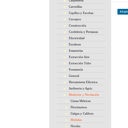
Carpintería
Carretillas
Añadir
Cepillos y Escobas
Cerrajero
Construcción
Cordelería y Persianas
Electricidad
Escaleras
Estanterías
Extracción Aire
Extracción Tubo
Fontanería
General
Herramienta Eléctrica
Jardineria y Agric.
Medición y Nivelación
Cintas Métricas
Flexómetros
Galgas y Calibres
Medidas
Niveles