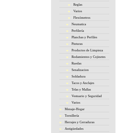
Reglas
Varios
Flexómetros
Neumatica
Perfilería
Planchas y Perfiles
Pinturas
Productos de Limpieza
Rodamientos y Cojinetes
Ruedas
Senalizacion
Soldadura
Tacos y Anclajes
Telas y Mallas
Vestuario y Seguridad
Varios
Menaje-Hogar
Tornillería
Herrajes y Cerraduras
Antigüedades