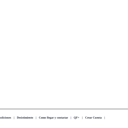
ndiciones
|
Desistimiento
|
Como llegar y contactar
|
QF+
|
Crear Cuenta
|