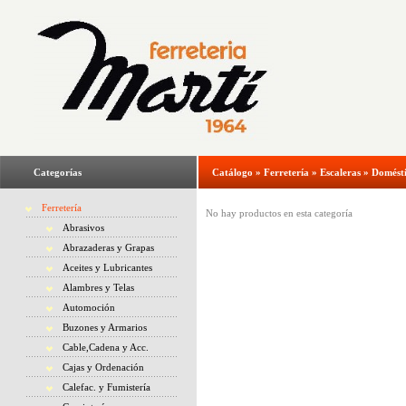
Categorías
Catálogo
»
Ferretería
»
Escaleras
»
Domésti
Ferretería
No hay productos en esta categoría
Abrasivos
Abrazaderas y Grapas
Aceites y Lubricantes
Alambres y Telas
Automoción
Buzones y Armarios
Cable,Cadena y Acc.
Cajas y Ordenación
Calefac. y Fumistería