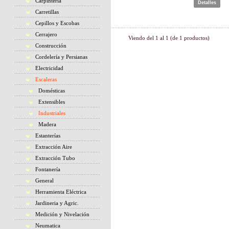
Carpintería
Detalles
Carretillas
Cepillos y Escobas
Cerrajero
Viendo del
1
al
1
(de
1
productos)
Construcción
Cordelería y Persianas
Electricidad
Escaleras
Domésticas
Extensibles
Industriales
Madera
Estanterías
Extracción Aire
Extracción Tubo
Fontanería
General
Herramienta Eléctrica
Jardineria y Agric.
Medición y Nivelación
Neumatica