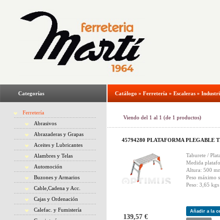
Categorías
Catálogo
»
Ferretería
»
Escaleras
»
Industri
Ferretería
Viendo del
1
al
1
(de
1
productos)
Abrasivos
Abrazaderas y Grapas
45794280 PLATAFORMA PLEGABLE T
Aceites y Lubricantes
Taburete / Pl
Alambres y Telas
Medida plataf
Automoción
Altura: 500 m
Buzones y Armarios
Peso máximo s
Peso: 3,65 kgs
Cable,Cadena y Acc.
Cajas y Ordenación
Calefac. y Fumistería
Añadir a la 
139,57 €