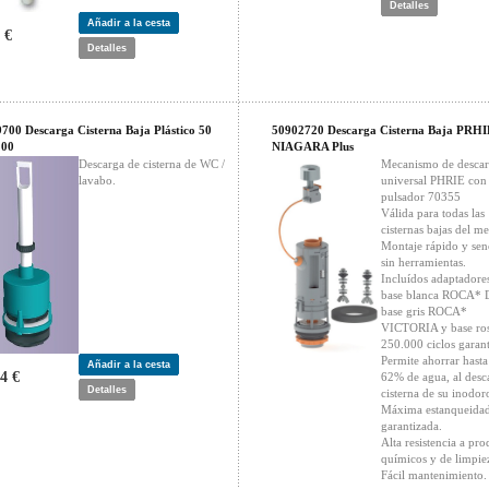
Detalles
Añadir a la cesta
 €
Detalles
700 Descarga Cisterna Baja Plástico 50
50902720 Descarga Cisterna Baja PRHI
 00
NIAGARA Plus
Descarga de cisterna de WC /
Mecanismo de desca
lavabo.
universal PHRIE con
pulsador 70355
Válida para todas las
cisternas bajas del m
Montaje rápido y senc
sin herramientas.
Incluídos adaptadore
base blanca ROCA* 
base gris ROCA*
VICTORIA y base ros
250.000 ciclos garant
Permite ahorrar hasta
Añadir a la cesta
4 €
62% de agua, al desca
Detalles
cisterna de su inodor
Máxima estanqueida
garantizada.
Alta resistencia a pro
químicos y de limpie
Fácil mantenimiento.