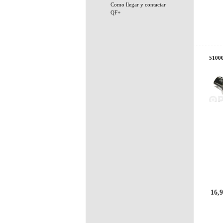
Como llegar y contactar
QF+
51000
16,9