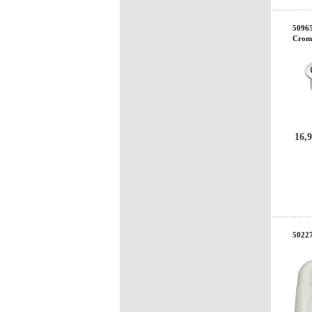
50965
Crom
16,9
50227