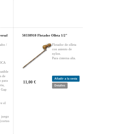
ersal
50338910 Flotador Olleta 1/2"
abo /
Flotador de olleta
con asiento de
nylon.
0
Para cisterna alta.
ROCA
atible
s de
Añadir a la cesta
o para
11,00 €
ria,
Detalles
e Gap
e el
n juego
(cortos