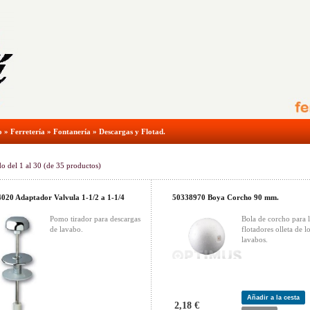
o
»
Ferretería
»
Fontanería
»
Descargas y Flotad.
do del
1
al
30
(de
35
productos)
020 Adaptador Valvula 1-1/2 a 1-1/4
50338970 Boya Corcho 90 mm.
Pomo tirador para descargas
Bola de corcho para 
de lavabo.
flotadores olleta de l
lavabos.
Añadir a la cesta
2,18 €