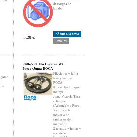
descargas de
lavabo.
Añadir a la cesta
5,20 €
Detalles
50862790 Tllo Cisterna WC
Juego+Junta ROCA
Fijaciones y junta
e goma
taza y tanque
ROCA.
 de
Kit de fijacion que
incluye:
Junta Victoria Taza
- Tanque
(Adaptable a Roca
Victoria y la
mayoria de
sanitarios del
mercado)
2 tornillo + juntas y
arandelas