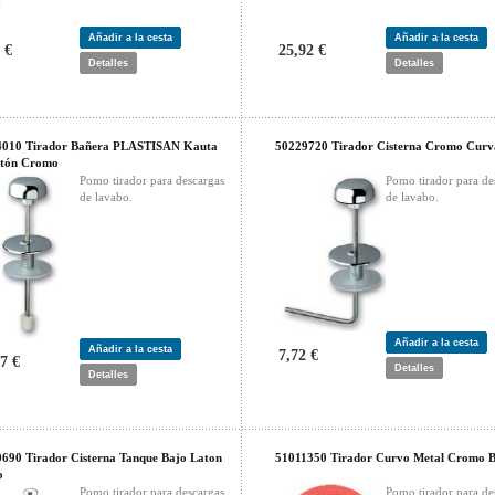
Añadir a la cesta
Añadir a la cesta
 €
25,92 €
Detalles
Detalles
4010 Tirador Bañera PLASTISAN Kauta
50229720 Tirador Cisterna Cromo Cur
atón Cromo
Pomo tirador para descargas
Pomo tirador para de
de lavabo.
de lavabo.
Añadir a la cesta
Añadir a la cesta
7,72 €
7 €
Detalles
Detalles
690 Tirador Cisterna Tanque Bajo Laton
51011350 Tirador Curvo Metal Cromo Bl
o
Pomo tirador para descargas
Pomo tirador para de