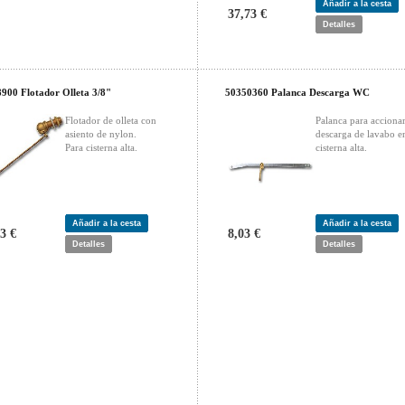
Añadir a la cesta
37,73 €
Detalles
900 Flotador Olleta 3/8"
50350360 Palanca Descarga WC
Flotador de olleta con
Palanca para accionar
asiento de nylon.
descarga de lavabo e
Para cisterna alta.
cisterna alta.
Añadir a la cesta
Añadir a la cesta
3 €
8,03 €
Detalles
Detalles