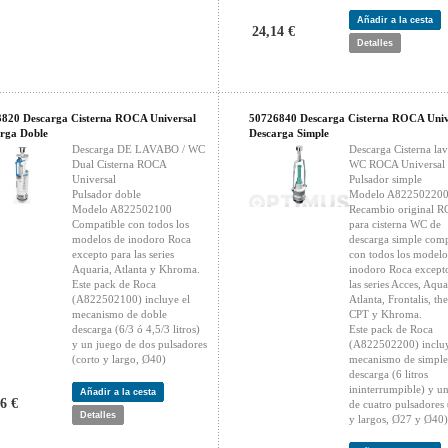
Añadir a la cesta
24,14 €
Detalles
820 Descarga Cisterna ROCA Universal
50726840 Descarga Cisterna ROCA Univ
rga Doble
Descarga Simple
Descarga DE LAVABO / WC
Descarga Cisterna lav
Dual Cisterna ROCA
WC ROCA Universal
Universal
Pulsador simple
Pulsador doble
Modelo A82250220
Modelo A822502100
Recambio original 
Compatible con todos los
para cisterna WC de
modelos de inodoro Roca
descarga simple comp
excepto para las series
con todos los modelo
Aquaria, Atlanta y Khroma.
inodoro Roca except
Este pack de Roca
las series Acces, Aqua
(A822502100) incluye el
Atlanta, Frontalis, th
mecanismo de doble
CPT y Khroma.
descarga (6/3 ó 4,5/3 litros)
Este pack de Roca
y un juego de dos pulsadores
(A822502200) incluy
(corto y largo, Ø40)
mecanismo de simple
descarga (6 litros
ininterrumpible) y u
Añadir a la cesta
6 €
de cuatro pulsadores 
Detalles
y largos, Ø27 y Ø40)