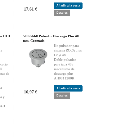
Añadir a la cesta
17,61 €
Detalles
go D1D
50965660 Pulsador Descarga Plus 40
mm. Cromado
Kit pulsador para
na
cisterna ROCA plus
D8 ø 48
Doble pulsador
 corto
para tapa 40ø
2D.
mecanismo de
rnas de
descarga plus
AH0011200R
ma
Añadir a la cesta
16,97 €
Detalles
ra y
D4D