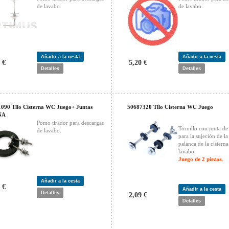
de lavabo.
de lavabo.
Añadir a la cesta
Añadir a la cesta
 €
5,20 €
Detalles
Detalles
090 Tllo Cisterna WC Juego+ Juntas
50687320 Tllo Cisterna WC Juego
NA
Pomo tirador para descargas
Tornillo con junta d
de lavabo.
para la sujeción de la
palanca de la cisterna
lavabo
Juego de 2 piezas.
Añadir a la cesta
 €
Añadir a la cesta
Detalles
2,09 €
Detalles