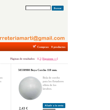
Buscar
Compras:
0 productos
Páginas de resultados:
1
2
[Siguiente >>]
50338980 Boya Corcho 110 mm.
los
Bola de corcho
os
para los flotadores
olleta de los
lavabos.
Añadir a la cesta
2,43 €