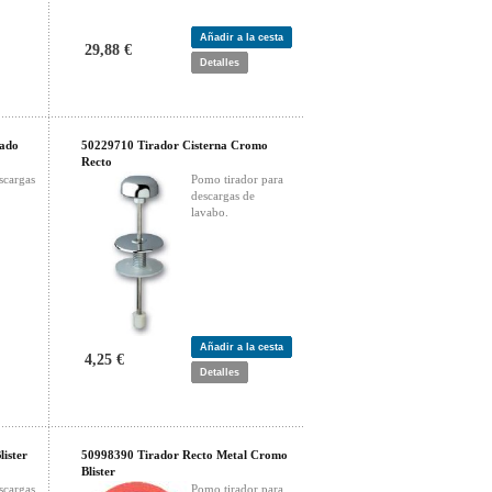
Añadir a la cesta
29,88 €
Detalles
vado
50229710 Tirador Cisterna Cromo
Recto
scargas
Pomo tirador para
descargas de
lavabo.
Añadir a la cesta
4,25 €
Detalles
ister
50998390 Tirador Recto Metal Cromo
Blister
scargas
Pomo tirador para