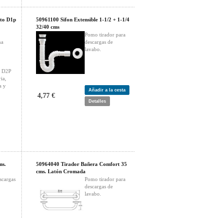
rto D1p
50961100 Sifon Extensible 1-1/2 + 1-1/4
32/40 cms
Pomo tirador para
na
descargas de
lavabo.
y D2P
ia,
a y
Añadir a la cesta
4,77 €
Detalles
ms.
50964040 Tirador Bañera Comfort 35
cms. Latón Cromada
scargas
Pomo tirador para
descargas de
lavabo.