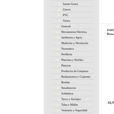
Juntas Goma
Llaves
PVC
Varios
General
45403
Herramienta Eléctrica
Desca
Jardineria y Agric.
Medición y Nivelación
Neumatica
Perfilería
Planchas y Perfiles
Pinturas
Productos de Limpieza
Rodamientos y Cojinetes
Ruedas
Senalizacion
Soldadura
Tacos y Anclajes
44,9
Telas y Mallas
Vestuario y Seguridad