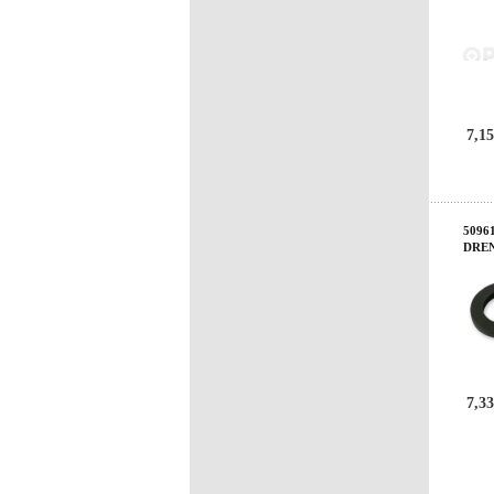
7,15
50961
DRE
7,33