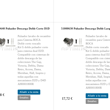
640 Pulsador Descarga Doble Corto D1D
51000630 Pulsador Descarga Doble Lar
Pulsador lavabo de recambio
Pulsador lavabo de
para Cisterna ROCA
recambio para Cister
Doble corto roscado
ROCA
Kit G doble pulsador corto
Doble corto roscado
para cisterna dual D2D.
Kit G doble pulsador
Compatible con cisternas de
para cisterna dual D
doble descarga de las
Compatible con ciste
colecciones The Gap,
doble descarga de las
Victoria, Debba, Dama
colecciones The Gap,
Retro, Access, Dama,
Victoria, Debba, Da
Meridian, Hall, Inspira y
Retro, Access, Dama,
todas aquellas con
Meridian, Hall, Inspi
mecanismos D2D y D4D
todas aquellas con
AH0001800R
mecanismos D2D y 
AH0001800R
Añadir a la cesta
8 €
Añadir a la cesta
Detalles
17,72 €
Detalles