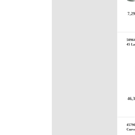
7,29
5096
45 L
46,3
45790
Curv