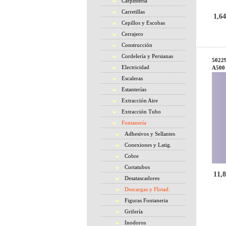
Carpintería
Carretillas
1,64
Cepillos y Escobas
Cerrajero
Construcción
Cordelería y Persianas
50229
Electricidad
A500
Escaleras
Estanterías
Extracción Aire
Extracción Tubo
Fontanería
Adhesivos y Sellantes
Conexiones y Latig.
Cobre
Cortatubos
11,8
Desatascadores
Descargas y Flotad.
Figuras Fontaneria
Grifería
Inodoros