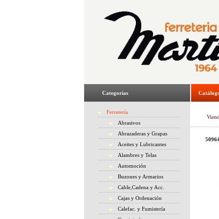
Categorías
Catálog
Ferretería
Vien
Abrasivos
Abrazaderas y Grapas
50964
Aceites y Lubricantes
Alambres y Telas
Automoción
Buzones y Armarios
Cable,Cadena y Acc.
Cajas y Ordenación
Calefac. y Fumistería