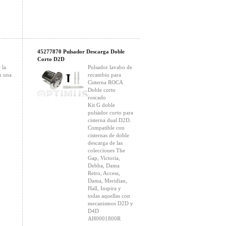
45277870 Pulsador Descarga Doble
Corto D2D
 la
Pulsador lavabo de
n una
recambio para
Cisterna ROCA
Doble corto
roscado
Kit G doble
pulsador corto para
cisterna dual D2D.
Compatible con
cisternas de doble
descarga de las
colecciones The
Gap, Victoria,
Debba, Dama
Retro, Access,
Dama, Meridian,
Hall, Inspira y
todas aquellas con
mecanismos D2D y
D4D
AH0001800R