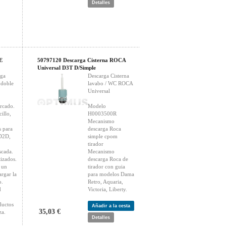
Detalles
E
50797120 Descarga Cisterna ROCA
Universal D3T D/Simple
rga
Descarga Cisterna
 doble
lavabo / WC ROCA
Universal
ercado.
Modelo
illo,
H0003500R
Mecanismo
s para
descarga Roca
D2D,
simple cpom
tirador
cada.
Mecanismo
izados.
descarga Roca de
 un
tirador con guia
rgar la
para modelos Dama
o.
Retro, Aquaria,
d
Victoria, Liberty.
ductos
Añadir a la cesta
35,03 €
za.
Detalles