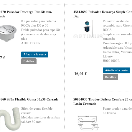
670 Pulsador Descarga Plus 50 mm.
45813690 Pulsador Descarga Simple Co
ado
D2p
Kit pulsador para cisterna
Pulsador lavabo de
ROCA plus D8 ø 58
recambio para Cister
Doble pulsador para tapa 50
ROCA
ø mecanismo de descarga
Simple corto roscado
plus
enrasado
AH0011300R
Para descargas D1P 
Adaptable para Victor
Dama Retro, Veronic
Añadir a la cesta
Liberty
7 €
H0001600R
Detalles
Añadir a la cesta
16,01 €
Detalles
660 Sifón Flexible Goma 30x30 Cerrado
50964030 Tirador Bañera Comfort 25 c
Latón Cromada
Sifón de goma flexible
Pomo tirador para de
cerrado.
de lavabo.
Medidas interiores de ambas
salidas: 30 mm.