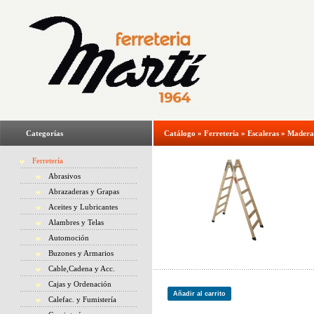
Categorías
Catálogo
»
Ferretería
»
Escaleras
»
Madera
Ferretería
Abrasivos
Abrazaderas y Grapas
Aceites y Lubricantes
Alambres y Telas
Automoción
Buzones y Armarios
Cable,Cadena y Acc.
Cajas y Ordenación
Añadir al carrito
Calefac. y Fumistería