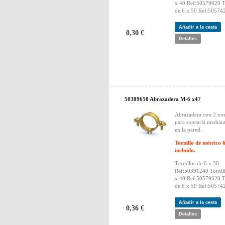
x 40 Ref:50579620 To
de 6 x 50 Ref:50574
Añadir a la cesta
0,30 €
Detalles
50389650 Abrazadera M-6 x47
Abrazadera con 2 torn
para sujetarla median
en la pared.
Tornillo de métrico 
incluido.
Tornillos de 6 x 30
Ref:50391240 Tornill
x 40 Ref:50579620 To
de 6 x 50 Ref:50574
Añadir a la cesta
0,36 €
Detalles