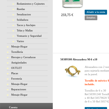
Rodamientos y Cojinetes
Ruedas
Añadir a la cesta
Senalizacion
233,75 €
Detalles
Soldadura
Tacos y Anclajes
Telas y Mallas
Vestuario y Seguridad
Varios
Menaje-Hogar
Tornillería
Herrajes y Cerraduras
50389500 Abrazadera M-6 x10
Antigüedades
Abrazadera con 2 torn
OUTLET
para sujetarla median
Placas
en la pared.
Ferretería
Tornillo de métrico 
Menaje-Hogar
incluido.
Reparaciones
Tornillos de 6 x 30
Ref:50391240 Tornill
Menaje-Hogar
x 40 Ref:50579620 To
de 6 x 50 Ref:50574
Cuenta