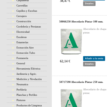
Carpintería
38,47 €
Detalles
Carretillas
Cepillos y Escobas
Cerrajero
Construcción
50066250 Abecedario Pintar 100 mm.
Cordelería y Persianas
Abecedario de chapa 
Electricidad
pintar.
Escaleras
Estanterías
Extracción Aire
Extracción Tubo
Fontanería
Añadir a la cesta
62,14 €
General
Detalles
Herramienta Eléctrica
Jardineria y Agric.
Medición y Nivelación
50717590 Abecedario Pintar 250 mm.
Neumatica
Abecedario de chapa 
Perfilería
pintar.
Planchas y Perfiles
Pinturas
Productos de Limpieza