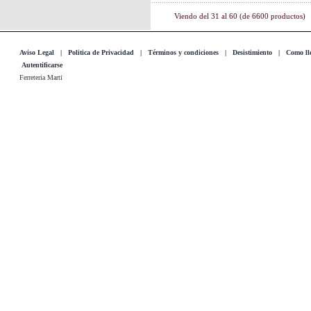
Viendo del
31
al
60
(de
6600
productos)
Aviso Legal
|
Politica de Privacidad
|
Términos y condiciones
|
Desistimiento
|
Como lle
Autentificarse
Ferreteria Marti