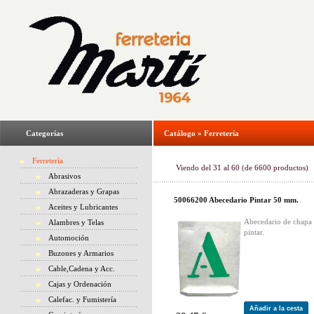
Categorías
Catálogo
»
Ferretería
Ferretería
Viendo del
31
al
60
(de
6600
productos)
Abrasivos
Abrazaderas y Grapas
50066200 Abecedario Pintar 50 mm.
Aceites y Lubricantes
Abecedario de chapa 
Alambres y Telas
pintar.
Automoción
Buzones y Armarios
Cable,Cadena y Acc.
Cajas y Ordenación
Calefac. y Fumistería
Añadir a la cesta