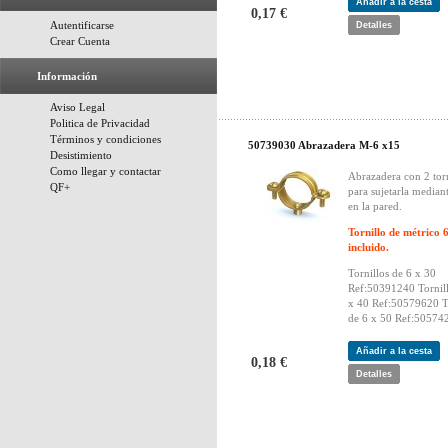
Añadir a la cesta
0,17 €
Autentificarse
Detalles
Crear Cuenta
Información
Aviso Legal
Politica de Privacidad
Términos y condiciones
50739030 Abrazadera M-6 x15
Desistimiento
Como llegar y contactar
Abrazadera con 2 torn
QF+
para sujetarla median
en la pared.
Tornillo de métrico 
incluido.
Tornillos de 6 x 30
Ref:50391240 Tornill
x 40 Ref:50579620 To
de 6 x 50 Ref:50574
Añadir a la cesta
0,18 €
Detalles