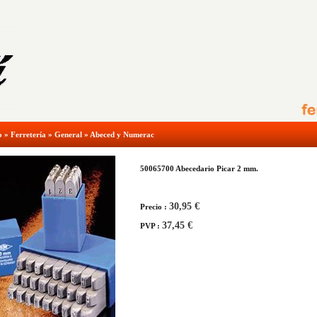
o
»
Ferretería
»
General
»
Abeced y Numerac
50065700 Abecedario Picar 2 mm.
30,95 €
Precio :
37,45 €
PVP :