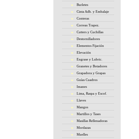
Burletes
Cinta Adh. y Embalaje
Conteras
Correas Trapez.
Cutters y Cuchillas
Destornilladores
Elementos Fijación
Elevación
Engrase y Lubric.
Granetes y Botadores
Grapadora y Grapas
Guías Cuadros
Imanes
Lima, Raspa y Escof.
Llaves
Mangos
Martillos y Tases
Masillas Rellenadoras
Mordazas
Muelles