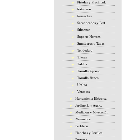
Pistolas y Precintad.
Ratoneras
Remaches
Sacabocados y Perf.
Siliconas
Soporte Herram.
Sumideros y Tapas
Tendedero
Tijeras
Toldos
Tornillo Aprieto
Tornillo Banco
Uralita
Ventosas
Herramienta Eléctrica
Jardineria y Agric.
Medición y Nivelación
Neumatica
Perfilería
Planchas y Perfiles
Pinturas