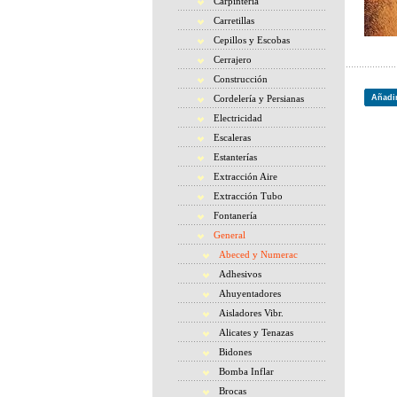
Carpintería
Carretillas
Cepillos y Escobas
Cerrajero
Construcción
Cordelería y Persianas
Añadir
Electricidad
Escaleras
Estanterías
Extracción Aire
Extracción Tubo
Fontanería
General
Abeced y Numerac
Adhesivos
Ahuyentadores
Aisladores Vibr.
Alicates y Tenazas
Bidones
Bomba Inflar
Brocas