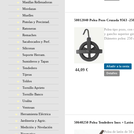
Masillas Rellenadoras
Mordazas
Muelles
50012040 Polea Pozo Cruzada 9563 -25
Pistolas y Precintad.
Ratoneras
Polea tipo pozo, con 
y gancho superior gir
Remaches
Diámetro polea: 250
Sacabocados y Perf.
Siliconas
Soporte Herram.
Sumideros y Tapas
Añadir a la cesta
Tendedero
44,09 €
Detalles
Tijeras
Toldos
Tornillo Aprieto
Tornillo Banco
Uralita
Ventosas
Herramienta Eléctrica
Jardineria y Agric.
50640250 Polea Tendedero Inox + Latón
Medición y Nivelación
Polea de latón de 50
Neumatica