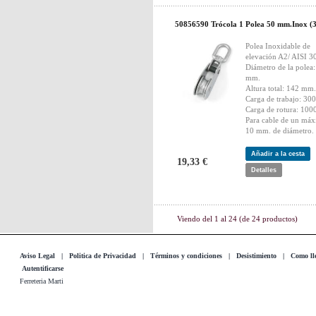
50856590 Trócola 1 Polea 50 mm.Inox (
Polea Inoxidable de
elevación A2/ AISI 3
Diámetro de la polea:
mm.
Altura total: 142 mm.
Carga de trabajo: 300
Carga de rotura: 100
Para cable de un má
10 mm. de diámetro.
Añadir a la cesta
19,33 €
Detalles
Viendo del
1
al
24
(de
24
productos)
Aviso Legal
|
Politica de Privacidad
|
Términos y condiciones
|
Desistimiento
|
Como lle
Autentificarse
Ferreteria Marti