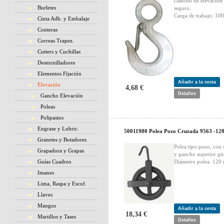
Gancho de elevación
Burletes
seguro.
Carga de trabajo: 100
Cinta Adh. y Embalaje
Conteras
Correas Trapez.
Cutters y Cuchillas
Destornilladores
Elementos Fijación
Añadir a la cesta
Elevación
4,68 €
Detalles
Gancho Elevación
Poleas
Polipastos
Engrase y Lubric.
50011980 Polea Pozo Cruzada 9563 -12
Granetes y Botadores
Polea tipo pozo, con 
Grapadora y Grapas
y gancho superior gir
Guías Cuadros
Diámetro polea: 120
Imanes
Lima, Raspa y Escof.
Llaves
Mangos
Añadir a la cesta
18,34 €
Martillos y Tases
Detalles