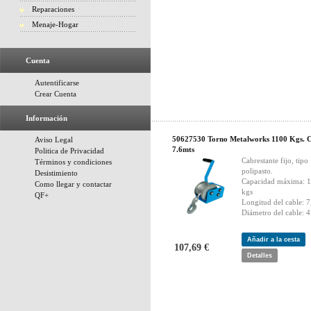
Reparaciones
Menaje-Hogar
Cuenta
Autentificarse
Crear Cuenta
Información
50627530 Torno Metalworks 1100 Kgs. 
Aviso Legal
7.6mts
Politica de Privacidad
Cabrestante fijo, tipo
Términos y condiciones
polipasto.
Desistimiento
Capacidad máxima: 1
Como llegar y contactar
kgs
QF+
Longitud del cable: 7
Diámetro del cable: 
Añadir a la cesta
107,69 €
Detalles