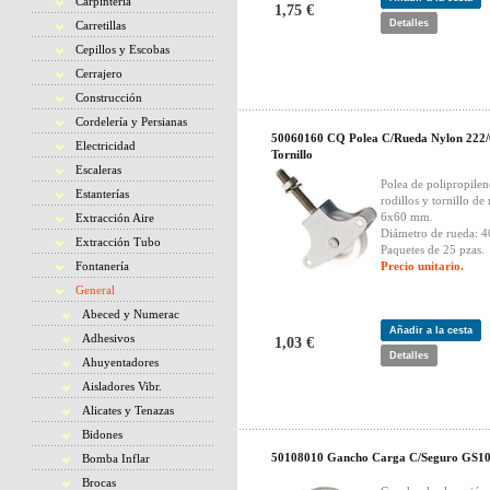
Carpintería
1,75 €
Detalles
Carretillas
Cepillos y Escobas
Cerrajero
Construcción
Cordelería y Persianas
50060160 CQ Polea C/Rueda Nylon 222/
Electricidad
Tornillo
Escaleras
Polea de polipropile
Estanterías
rodillos y tornillo de
6x60 mm.
Extracción Aire
Diámetro de rueda: 
Extracción Tubo
Paquetes de 25 pzas.
Fontanería
Precio unitario.
General
Abeced y Numerac
Añadir a la cesta
Adhesivos
1,03 €
Detalles
Ahuyentadores
Aisladores Vibr.
Alicates y Tenazas
Bidones
50108010 Gancho Carga C/Seguro GS1
Bomba Inflar
Brocas