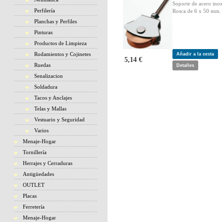
Soporte de acero inox
Perfilería
Rosca de 6 x 50 mm.
Planchas y Perfiles
Pinturas
Productos de Limpieza
Rodamientos y Cojinetes
Añadir a la cesta
5,14 €
Ruedas
Detalles
Senalizacion
Soldadura
Tacos y Anclajes
Telas y Mallas
Vestuario y Seguridad
Varios
Menaje-Hogar
Tornillería
Herrajes y Cerraduras
Antigüedades
OUTLET
Placas
Ferretería
Menaje-Hogar