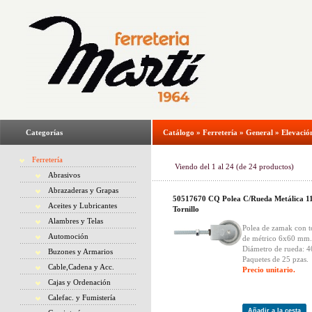
Categorías
Catálogo
»
Ferretería
»
General
»
Elevació
Ferretería
Viendo del
1
al
24
(de
24
productos)
Abrasivos
Abrazaderas y Grapas
50517670 CQ Polea C/Rueda Metálica 1
Aceites y Lubricantes
Tornillo
Alambres y Telas
Polea de zamak con t
Automoción
de métrico 6x60 mm.
Diámetro de rueda: 
Buzones y Armarios
Paquetes de 25 pzas.
Cable,Cadena y Acc.
Precio unitario.
Cajas y Ordenación
Calefac. y Fumistería
Añadir a la cesta