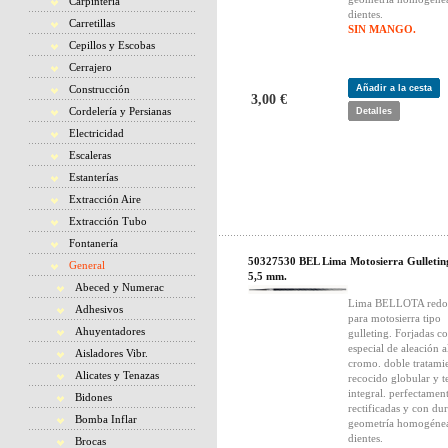
Carpintería
dientes.
Carretillas
SIN MANGO.
Cepillos y Escobas
Cerrajero
Construcción
Añadir a la cesta
3,00 €
Cordelería y Persianas
Detalles
Electricidad
Escaleras
Estanterías
Extracción Aire
Extracción Tubo
Fontanería
50327530 BEL Lima Motosierra Gulletin
General
5,5 mm.
Abeced y Numerac
Lima BELLOTA redo
Adhesivos
para motosierra tipo
Ahuyentadores
gulleting. Forjadas c
especial de aleación a
Aisladores Vibr.
cromo. doble tratami
Alicates y Tenazas
recocido globular y 
integral. perfectamen
Bidones
rectificadas y con du
Bomba Inflar
geometría homogénea
dientes.
Brocas