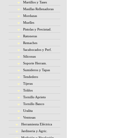
Martillos y Tases
Masillas Rellenadoras
Mordazas
Muelles
Pistolas y Precintad.
Ratoneras
Remaches
Sacabocados y Perf.
Siliconas
Soporte Herram.
Sumideros y Tapas
Tendedero
Tijeras
Toldos
Tornillo Aprieto
Tornillo Banco
Uralita
Ventosas
Herramienta Eléctrica
Jardineria y Agric.
Medición y Nivelación