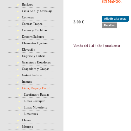
SIN MANGO.
Burletes
Cinta Adh. y Embalaje
Conteras
Añadir a la cesta
3,00 €
Correas Trapez.
Detalles
Cutters y Cuchillas
Destornilladores
Elementos Fijación
Viendo del
1
al
4
(de
4
productos)
Elevación
Engrase y Lubric.
Granetes y Botadores
Grapadora y Grapas
Guías Cuadros
Imanes
Lima, Raspa y Escof.
Escofinas y Raspas
Limas Cerrajero
Limas Motosierra
Limatones
Llaves
Mangos