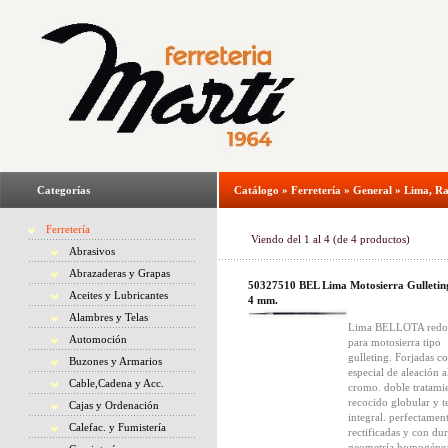
Categorías
Catálogo
»
Ferretería
»
General
»
Lima, Ra
Ferretería
Viendo del
1
al
4
(de
4
productos)
Abrasivos
Abrazaderas y Grapas
50327510 BEL Lima Motosierra Gulletin
Aceites y Lubricantes
4 mm.
Alambres y Telas
Lima BELLOTA redo
Automoción
para motosierra tipo
gulleting. Forjadas c
Buzones y Armarios
especial de aleación a
Cable,Cadena y Acc.
cromo. doble tratami
recocido globular y 
Cajas y Ordenación
integral. perfectamen
Calefac. y Fumistería
rectificadas y con du
geometría homogénea