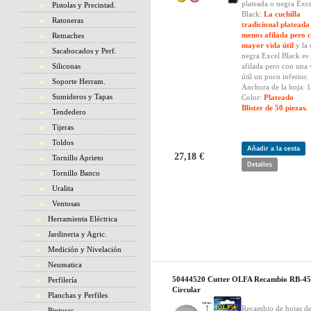
plateada o negra Exc
Pistolas y Precintad.
Black:
La cuchilla
Ratoneras
tradicional plateada
menos afilada pero 
Remaches
mayor vida útil
y la 
Sacabocados y Perf.
negra Excel Black es
Siliconas
afilada pero con una 
útil un poco inferior.
Soporte Herram.
Anchura de la hoja: 
Sumideros y Tapas
Color:
Plateado
Blister de 50 piezas.
Tendedero
Tijeras
Toldos
Añadir a la cesta
27,18 €
Tornillo Aprieto
Detalles
Tornillo Banco
Uralita
Ventosas
Herramienta Eléctrica
Jardineria y Agric.
Medición y Nivelación
Neumatica
50444520 Cutter OLFA Recambio RB-45
Perfilería
Circular
Planchas y Perfiles
Recambio de hojas de 
Pinturas