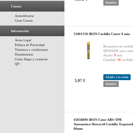
Detalles
Cuenta
Autentificarse
Crear Cuenta
Información
51001550 IRON Cuchilla Cutter 9 mm.
Aviso Legal
Politica de Privacidad
Recambios de cuchill
Términos y condiciones
IRONSIDE para cute
Desistimiento
Ancho:
9
mm.
Como llegar y contactar
Cantidad:
10
cuchilla
QF+
Añadir a la cesta
3,07 €
Detalles
45858890 IRON Cuter ABS+TPR
Automatico+Retractil Cuchilla Trapezoid
60mm