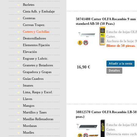
Burletes
Cinta Adh. y Embalaje
Conteras
50741480 Cutter OLFA Recambio 9 mm
standard AB-50 (50 Pzas.)
Correas Trapez.
Cutters y Cuchillas
Estuche de hojas OLF
Cutter.
Destornilladores
Anchura de la hoja: 
Elementos Fijación
Blister de 50 piezas.
Elevación
Engrase y Lubric.
Añadir a la cesta
Granetes y Botadores
16,90 €
Detalles
Grapadora y Grapas
Guías Cuadros
Imanes
Lima, Raspa y Escof.
Llaves
Mangos
50812570 Cutter OLFA Recambio LB-50 
Martillos y Tases
pzas.)
Masillas Rellenadoras
Estuche de hojas OLF
Mordazas
Cutter.
Muelles
Diferencia entre cuchi