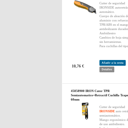
Cutter de seguridad
IRONSIDE autoretráct
automático.
Cuerpo de aleación d
aluminio con refuerz
TPR/ABS en el mang
antideslizante durade
Ambidiestro
Cambios de hoja simp
sin herramientas.
Para cuchillas del tip
Añadir a la cesta
10,76 €
Detalles
45858900 IRON Cuter TPR
Semiautomatico+Retractil Cuchilla Trape
60mm
Cutter de seguridad
IRONSIDE
auto retrá
semiautomático.
Mango ergonómico 
de uso ambidiestro.