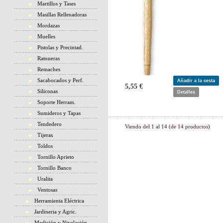
Martillos y Tases
Masillas Rellenadoras
Mordazas
Muelles
Pistolas y Precintad.
Ratoneras
Remaches
Sacabocados y Perf.
Añadir a la cesta
5,55 €
Siliconas
Detalles
Soporte Herram.
Sumideros y Tapas
Tendedero
Viendo del
1
al
14
(de
14
productos)
Tijeras
Toldos
Tornillo Aprieto
Tornillo Banco
Uralita
Ventosas
Herramienta Eléctrica
Jardineria y Agric.
Medición y Nivelación