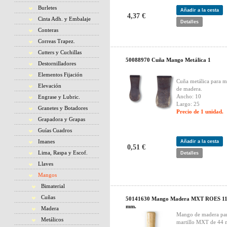
Burletes
Añadir a la cesta
4,37 €
Cinta Adh. y Embalaje
Detalles
Conteras
Correas Trapez.
Cutters y Cuchillas
50088970 Cuña Mango Metálica 1
Destornilladores
Elementos Fijación
Cuña metálica para 
Elevación
de madera.
Ancho: 10
Engrase y Lubric.
Largo: 25
Granetes y Botadores
Precio de 1 unidad.
Grapadora y Grapas
Guías Cuadros
Imanes
Añadir a la cesta
0,51 €
Lima, Raspa y Escof.
Detalles
Llaves
Mangos
Bimaterial
Cuñas
50141630 Mango Madera MXT ROES 11
mm.
Madera
Mango de madera pa
Metálicos
martillo MXT de 44