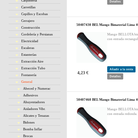
Carpintería
Detalles
Carretillas
Cepillos y Escobas
Cerrajero
50407430 BEL Mango Bimaterial Lima 
Construcción
Cordelería y Persianas
Mango BELLOTA bim
con entrada rectangul
Electricidad
Escaleras
Estanterías
Extracción Aire
Extracción Tubo
Añadir a la cesta
4,23 €
Fontanería
Detalles
General
Abeced y Numerac
Adhesivos
50407460 BEL Mango Bimaterial Lima 
Ahuyentadores
Aisladores Vibr.
Mango BELLOTA bim
con entrada redonda.
Alicates y Tenazas
Bidones
Bomba Inflar
Brocas