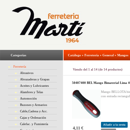
Categorías
Catálogo
»
Ferretería
»
General
»
Mangos
Ferretería
Viendo del
1
al
14
(de
14
productos)
Abrasivos
Abrazaderas y Grapas
50407400 BEL Mango Bimaterial Lima 
Aceites y Lubricantes
Mango BELLOTA bim
Alambres y Telas
con entrada rectangul
Automoción
Buzones y Armarios
Cable,Cadena y Acc.
Cajas y Ordenación
Calefac. y Fumistería
Añadir a la cesta
4,11 €