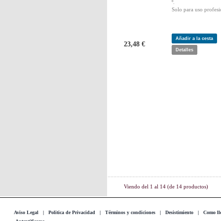
º.
Solo para uso profesi
Añadir a la cesta
23,48 €
Detalles
Viendo del
1
al
14
(de
14
productos)
Aviso Legal
|
Politica de Privacidad
|
Términos y condiciones
|
Desistimiento
|
Como lle