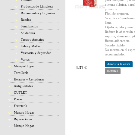
para cualquier tipo d
pintura plástica, pape
Productos de Limpieza
pintados...
Rodamientos y Cojinetes
Fácil de preparar.
Se aplica cómodamen
Ruedas
llana.
Senalizacion
Lijado rápido y sencil
Reduce la absorción 
Soldadura
soporte, ahorrando pi
Tacos y Anclajes
Buena adherencia.
Secado rápido.
Telas y Mallas
No merma en el espe
Vestuario y Seguridad
recomendado.
Varios
Añadir a la cesta
Menaje-Hogar
4,31 €
Detalles
Tornillería
Herrajes y Cerraduras
Antigüedades
OUTLET
Placas
Ferretería
Menaje-Hogar
Reparaciones
Menaje-Hogar