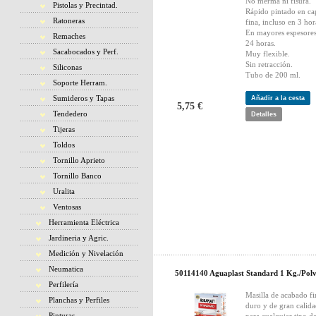
No merma ni fisura.
Pistolas y Precintad.
Rápido pintado en ca
Ratoneras
fina, incluso en 3 hor
En mayores espesores,
Remaches
24 horas.
Sacabocados y Perf.
Muy flexible.
Sin retracción.
Siliconas
Tubo de 200 ml.
Soporte Herram.
Sumideros y Tapas
Añadir a la cesta
5,75 €
Tendedero
Detalles
Tijeras
Toldos
Tornillo Aprieto
Tornillo Banco
Uralita
Ventosas
Herramienta Eléctrica
Jardineria y Agric.
Medición y Nivelación
Neumatica
50114140 Aguaplast Standard 1 Kg./Pol
Perfilería
Masilla de acabado fi
Planchas y Perfiles
duro y de gran calida
Pinturas