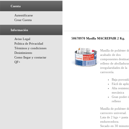
Cuenta
Autentificarse
Crear Cuenta
Información
50678970 Masilla MACREPAIR 2 Kg.
Aviso Legal
Politica de Privacidad
Términos y condiciones
Masilla de poliéster d
Desistimiento
acabado de dos
Como llegar y contactar
componentes destinad
QF+
relleno de abolladura
irregularidades de la
carrocería.
Baja porosid
Fácil de aplic
Alta resisten
mecánica
Gran poder 
relleno
Masilla de poliéster d
carrocero universal.
Lata de 2 kgs + pasta
endurecedora.
Secado en 30 minutos