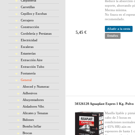
Carpintería
Reduce la absorción 
soporte, ahorrando pi
Carretillas
Merma mínima.
Cepillos y Escobas
No fisura en el espes
recomendado.
Cerrajero
Construcción
Añadir a la cesta
5,45 €
Cordelería y Persianas
Detalles
Electricidad
Escaleras
Estanterías
Extracción Aire
Extracción Tubo
Fontanería
General
Abeced y Numerac
Adhesivos
Ahuyentadores
50326120 Aguaplast Expres 1 Kg. Polvo
Aisladores Vibr.
Alicates y Tenazas
Masilla lijable y pinta
cabo de 3 horas en
Bidones
condiciones normales
Bomba Inflar
y 65% HR) aún en
espesores de hasta 1 
Brocas