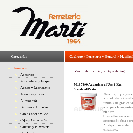
Categorías
Catálogo
»
Ferretería
»
General
»
Masillas
Ferretería
Viendo del
1
al
14
(de
14
productos)
Abrasivos
Abrazaderas y Grapas
50187390 Aguaplast al Uso 1 Kg.
Aceites y Lubricantes
Standard/Pasta
Masilla que proporci
Alambres y Telas
acabado de extraordi
Automoción
finura y de gran cali
Buzones y Armarios
apto para la mayoría 
pinturas.
Cable,Cadena y Acc.
Gran adherencia sobr
Cajas y Ordenación
soportes de obra poro
No deja marcas de
Calefac. y Fumistería
empalmes.