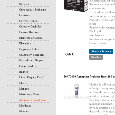
Sin retracción, sin te
Burletes
Resistente a la hume
condensación.
Cinta Adh. y Embalaje
Extraordinaria adher
Conteras
sobre todo tipo de so
Aplicable fresco sobr
Correas Trapez.
fresco.
Cutters y Cuchillas
Rápido endurecimien
Fácil lijado.
Destornilladores
No libera cal.
Elementos Fijación
Resistente a los golpe
Color: Blanco.
Elevación
Engrase y Lubric.
Añadir a la cesta
7,66 €
Granetes y Botadores
Detalles
Grapadora y Grapas
Guías Cuadros
Imanes
50470860 Aguaplast MultiusoTubo 200 m
Lima, Raspa y Escof.
Llaves
Masilla de adherencia
todo tipo de soportes,
Mangos
incluso vidrio, azulej
Martillos y Tases
metal y plásticos rígi
Masillas Rellenadoras
Resistente al agua y a
humedad ambiente.
Mordazas
Evita la aparición y e
Muelles
desarrollo de hongos.