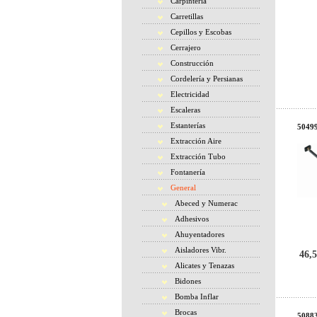
Carpintería
Carretillas
Cepillos y Escobas
Cerrajero
Construcción
Cordelería y Persianas
Electricidad
Escaleras
Estanterías
50499
Extracción Aire
Extracción Tubo
Fontanería
General
Abeced y Numerac
Adhesivos
Ahuyentadores
Aisladores Vibr.
46,5
Alicates y Tenazas
Bidones
Bomba Inflar
Brocas
50883