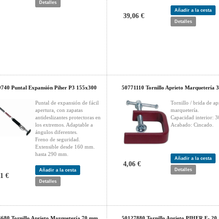
Detalles
Añadir a la cesta
39,06 €
Detalles
740 Puntal Expansión Piher P3 155x300
50771110 Tornillo Aprieto Marquetería 
Puntal de expansión de fácil
Tornillo / brida de ap
apertura, con zapatas
marquetería.
antideslizantes protectoras en
Capacidad interior: 
los extremos. Adaptable a
Acabado: Cincado.
ángulos diferentes.
Freno de seguridad.
Extensible desde 160 mm.
hasta 290 mm.
Añadir a la cesta
4,06 €
Detalles
Añadir a la cesta
1 €
Detalles
680 Tornillo Aprieto Marquetería 70 mm.
50127880 Tornillo Aprieto PIHER F- 20