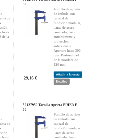
30
e
Tornillo de aprieto
de
de émbolo con
anta de
cabezal de
o
fundición modular,
ección
llanta de acero
a hasta
laminado, freno
 de la
antideslizante y
protección
antioxidante.
Apertura hasta 300
mm. Profundidad
de la mordaza de
120 mm.
Añadir a la cesta
29,16 €
Detalles
50127950 Tornillo Aprieto PIHER F-
60
e
Tornillo de aprieto
de
de émbolo con
anta de
cabezal de
o
fundición modular,
ección
llanta de acero
a hasta
laminado, freno