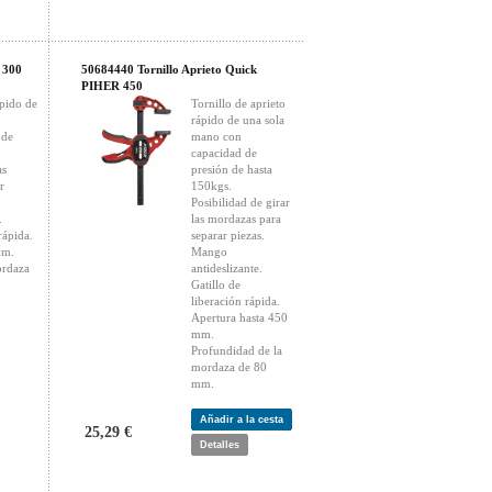
 300
50684440 Tornillo Aprieto Quick
PIHER 450
ápido de
Tornillo de aprieto
rápido de una sola
 de
mano con
capacidad de
as
presión de hasta
r
150kgs.
Posibilidad de girar
.
las mordazas para
rápida.
separar piezas.
mm.
Mango
ordaza
antideslizante.
Gatillo de
liberación rápida.
Apertura hasta 450
mm.
Profundidad de la
mordaza de 80
mm.
Añadir a la cesta
25,29 €
Detalles