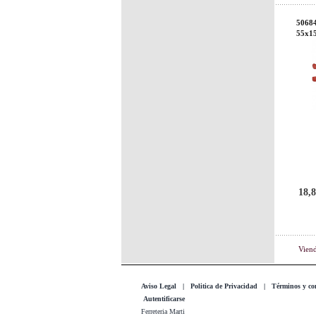
50684
55x15
18,8
Vien
Aviso Legal
|
Politica de Privacidad
|
Términos y co
Autentificarse
Ferreteria Marti