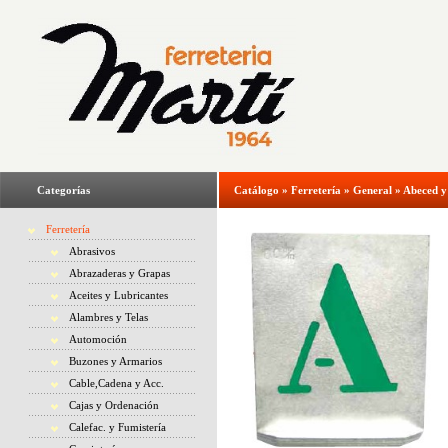
Categorías
Catálogo
»
Ferretería
»
General
»
Abeced 
Ferretería
Abrasivos
Abrazaderas y Grapas
Aceites y Lubricantes
Alambres y Telas
Automoción
Buzones y Armarios
Cable,Cadena y Acc.
Cajas y Ordenación
Calefac. y Fumistería