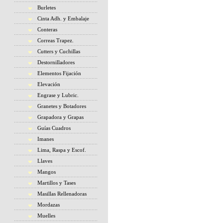
Burletes
Cinta Adh. y Embalaje
Conteras
Correas Trapez.
Cutters y Cuchillas
Destornilladores
Elementos Fijación
Elevación
Engrase y Lubric.
Granetes y Botadores
Grapadora y Grapas
Guías Cuadros
Imanes
Lima, Raspa y Escof.
Llaves
Mangos
Martillos y Tases
Masillas Rellenadoras
Mordazas
Muelles