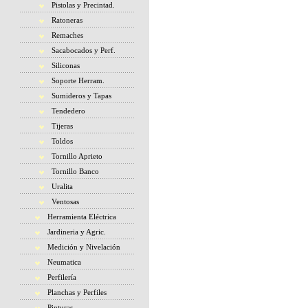
Pistolas y Precintad.
Ratoneras
Remaches
Sacabocados y Perf.
Siliconas
Soporte Herram.
Sumideros y Tapas
Tendedero
Tijeras
Toldos
Tornillo Aprieto
Tornillo Banco
Uralita
Ventosas
Herramienta Eléctrica
Jardineria y Agric.
Medición y Nivelación
Neumatica
Perfilería
Planchas y Perfiles
Pinturas