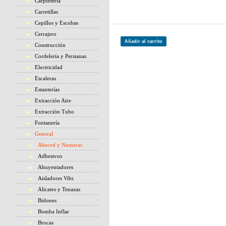
Carpintería
Carretillas
Cepillos y Escobas
Cerrajero
Añadir al carrito
Construcción
Cordelería y Persianas
Electricidad
Escaleras
Estanterías
Extracción Aire
Extracción Tubo
Fontanería
General
Abeced y Numerac
Adhesivos
Ahuyentadores
Aisladores Vibr.
Alicates y Tenazas
Bidones
Bomba Inflar
Brocas