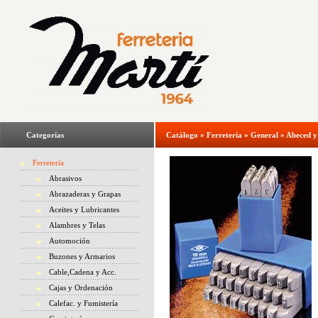
Categorías
Catálogo
»
Ferretería
»
General
»
Abeced 
Ferretería
Abrasivos
Abrazaderas y Grapas
Aceites y Lubricantes
Alambres y Telas
Automoción
Buzones y Armarios
Cable,Cadena y Acc.
Cajas y Ordenación
Calefac. y Fumistería