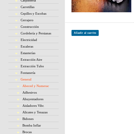
Carpintería
Carretillas
Cepillos y Escobas
Cerrajero
Construcción
Cordelería y Persianas
Añadir al carrito
Electricidad
Escaleras
Estanterías
Extracción Aire
Extracción Tubo
Fontanería
General
Abeced y Numerac
Adhesivos
Ahuyentadores
Aisladores Vibr.
Alicates y Tenazas
Bidones
Bomba Inflar
Brocas