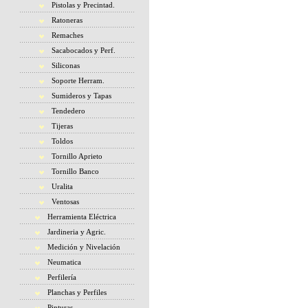
Pistolas y Precintad.
Ratoneras
Remaches
Sacabocados y Perf.
Siliconas
Soporte Herram.
Sumideros y Tapas
Tendedero
Tijeras
Toldos
Tornillo Aprieto
Tornillo Banco
Uralita
Ventosas
Herramienta Eléctrica
Jardineria y Agric.
Medición y Nivelación
Neumatica
Perfilería
Planchas y Perfiles
Pinturas