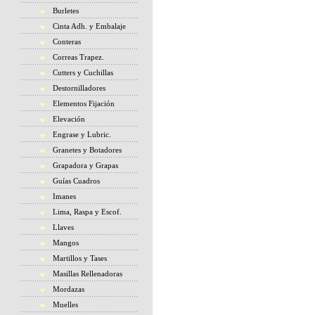
Burletes
Cinta Adh. y Embalaje
Conteras
Correas Trapez.
Cutters y Cuchillas
Destornilladores
Elementos Fijación
Elevación
Engrase y Lubric.
Granetes y Botadores
Grapadora y Grapas
Guías Cuadros
Imanes
Lima, Raspa y Escof.
Llaves
Mangos
Martillos y Tases
Masillas Rellenadoras
Mordazas
Muelles