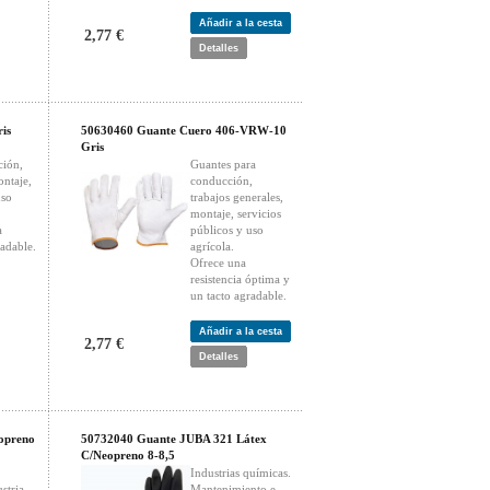
Añadir a la cesta
2,77 €
Detalles
is
50630460 Guante Cuero 406-VRW-10
Gris
ción,
Guantes para
ontaje,
conducción,
uso
trabajos generales,
montaje, servicios
a
públicos y uso
adable.
agrícola.
Ofrece una
resistencia óptima y
un tacto agradable.
Añadir a la cesta
2,77 €
Detalles
opreno
50732040 Guante JUBA 321 Látex
C/Neopreno 8-8,5
Industrias químicas.
stria
Mantenimiento e