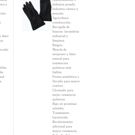
nica y
industria pesada.
Industria cárnica y
ción.
pescado.
Agricultura.
y
construcción.
Recogida de
basuras. lavandería
 látex
industrial y
ias
limpieza.
Rasgos:
locado
Mezcla de
neopreno y látex
natural para
resistencias
ubles.
químicas más
da.
fiables.
nal
Forma anatómica y
a.
flocado para mayor
confort.
Clorinado para
mejor resistencia
químicas.
Bajo en proteínas
solubles.
Tratamiento
bactericida.
Recubrimiento
adicional para
mayor resistencia.