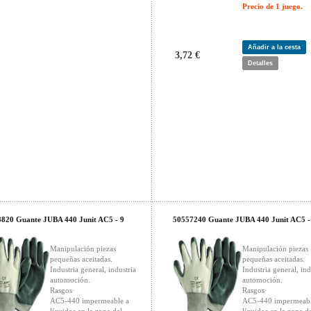
Precio de 1 juego.
Añadir a la cesta
3,72 €
Detalles
820 Guante JUBA 440 Junit AC5 - 9
50557240 Guante JUBA 440 Junit AC5 -
Manipulación piezas
Manipulación piezas
pequeñas aceitadas.
pequeñas aceitadas.
Industria general, industria
Industria general, ind
automoción.
automoción.
Rasgos·
Rasgos·
AC5-440 impermeable a
AC5-440 impermeabl