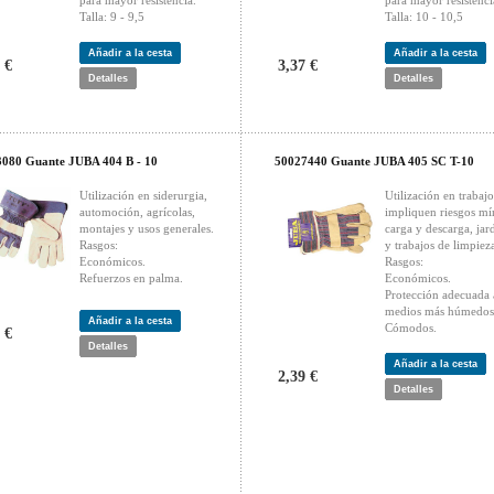
para mayor resistencia.
para mayor resistenci
Talla: 9 - 9,5
Talla: 10 - 10,5
Añadir a la cesta
Añadir a la cesta
 €
3,37 €
Detalles
Detalles
080 Guante JUBA 404 B - 10
50027440 Guante JUBA 405 SC T-10
Utilización en siderurgia,
Utilización en trabaj
automoción, agrícolas,
impliquen riesgos mí
montajes y usos generales.
carga y descarga, jar
Rasgos:
y trabajos de limpiez
Económicos.
Rasgos:
Refuerzos en palma.
Económicos.
Protección adecuada 
medios más húmedos
Añadir a la cesta
Cómodos.
 €
Detalles
Añadir a la cesta
2,39 €
Detalles