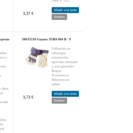
Talla: 8 - 8,5
Añadir a la cesta
3,37 €
Detalles
opreno
50635510 Guante JUBA 404 B - 9
Utilización en
stria
siderurgia,
nica y
automoción,
agrícolas, montajes
ción.
y usos generales.
Rasgos:
y
Económicos.
Refuerzos en
palma.
 látex
ias
Añadir a la cesta
3,73 €
Detalles
locado
ubles.
da.
nal