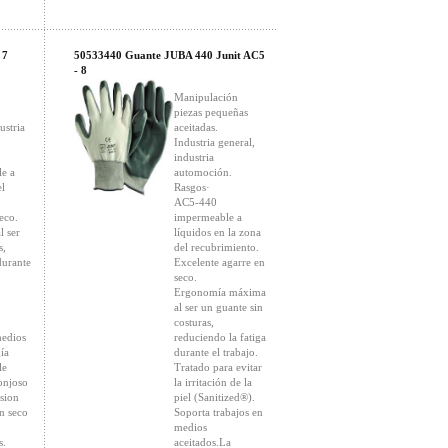
 7
50533440 Guante JUBA 440 Junit AC5
- 8
Manipulación
piezas pequeñas
ustria
aceitadas.
Industria general,
industria
e a
automoción.
el
Rasgos·
AC5-440
eco.
impermeable a
 ser
líquidos en la zona
s,
del recubrimiento.
durante
Excelente agarre en
seco.
Ergonomía máxima
al ser un guante sin
costuras,
medios
reduciendo la fatiga
ía
durante el trabajo.
le
Tratado para evitar
onjoso
la irritación de la
rsion
piel (Sanitized®).
n seco
Soporta trabajos en
medios
s.
aceitados.La