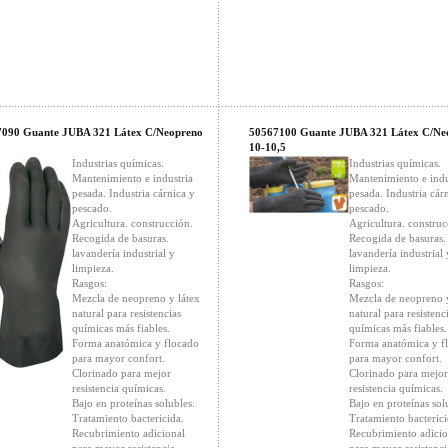
7090 Guante JUBA 321 Látex C/Neopreno
50567100 Guante JUBA 321 Látex C/Ne
10-10,5
Industrias químicas.
Industrias químicas.
Mantenimiento e industria
Mantenimiento e indu
pesada. Industria cárnica y
pesada. Industria cár
pescado.
pescado.
Agricultura. construcción.
Agricultura. construc
Recogida de basuras.
Recogida de basuras.
lavandería industrial y
lavandería industrial 
limpieza.
limpieza.
Rasgos:
Rasgos:
Mezcla de neopreno y látex
Mezcla de neopreno y
natural para resistencias
natural para resistenc
químicas más fiables.
químicas más fiables.
Forma anatómica y flocado
Forma anatómica y f
para mayor confort.
para mayor confort.
Clorinado para mejor
Clorinado para mejor
resistencia químicas.
resistencia químicas.
Bajo en proteínas solubles.
Bajo en proteínas sol
Tratamiento bactericida.
Tratamiento bacterici
Recubrimiento adicional
Recubrimiento adicio