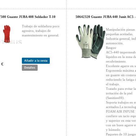
500 Guante JUBA 408 Soldador T-10
50642320 Guante JUBA 440 Junit AC5 -
Trabajo de soldadura poco
Manipulación piezas
agresivo, trabajos de
pequeñas aceitadas.
mantenimiento en general.
Industria general, ind
automoción.
Rasgos·
AC5-440 impermeabl
líquidos en la zona d
Añadir a la cesta
recubrimiento.
 €
Excelente agarre en s
Detalles
Ergonomía máxima al
un guante sin costura
reduciendo la fatiga 
el trabajo.
Tratado para evitar la
irritación de la piel
(Sanitized®).
Soporta trabajos en 
aceitados.La tecnolog
FOAM AIR INFUSE 
confiere un tacto esp
y superior en esta ve
con un buen agarre e
y húmedo.
Paquetes de 10 juego