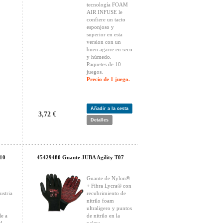
tecnología FOAM
AIR INFUSE le
confiere un tacto
esponjoso y
superior en esta
version con un
buen agarre en seco
y húmedo.
Paquetes de 10
juegos.
Precio de 1 juego.
Añadir a la cesta
3,72 €
Detalles
10
45429480 Guante JUBA Agility T07
Guante de Nylon®
+ Fibra Lycra® con
ustria
recubrimiento de
nitrilo foam
ultraligero y puntos
e a
de nitrilo en la