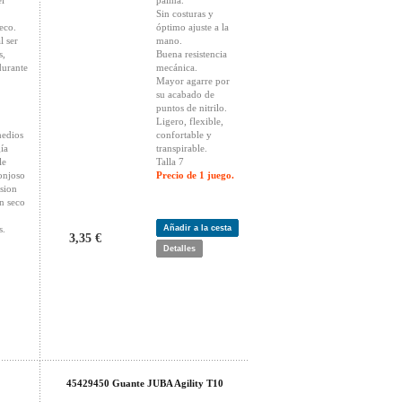
el
palma.
Sin costuras y
eco.
óptimo ajuste a la
 ser
mano.
s,
Buena resistencia
durante
mecánica.
Mayor agarre por
su acabado de
puntos de nitrilo.
Ligero, flexible,
medios
confortable y
ía
transpirable.
le
Talla 7
onjoso
Precio de 1 juego.
rsion
n seco
s.
Añadir a la cesta
3,35 €
Detalles
45429450 Guante JUBA Agility T10