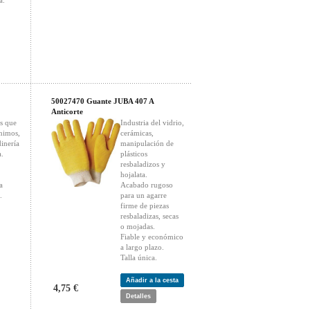
a.
50027470 Guante JUBA 407 A
Anticorte
os que
Industria del vidrio,
nimos,
cerámicas,
dinería
manipulación de
a.
plásticos
resbaladizos y
hojalata.
a
Acabado rugoso
.
para un agarre
firme de piezas
resbaladizas, secas
o mojadas.
Fiable y económico
a largo plazo.
Talla única.
Añadir a la cesta
4,75 €
Detalles