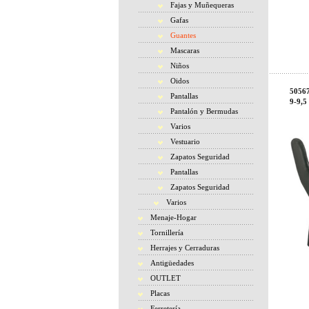
Fajas y Muñequeras
Gafas
Guantes
Mascaras
Niños
Oidos
5056
Pantallas
9-9,5
Pantalón y Bermudas
Varios
Vestuario
Zapatos Seguridad
Pantallas
Zapatos Seguridad
Varios
Menaje-Hogar
Tornillería
Herrajes y Cerraduras
Antigüedades
OUTLET
Placas
Ferretería