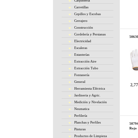
Carpintería
Carretillas
Cepillos y Escobas
Cerrajero
Construcción
Cordelería y Persianas
5063
Electricidad
Escaleras
Estanterías
Extracción Aire
Extracción Tubo
Fontanería
General
2,77
Herramienta Eléctrica
Jardineria y Agric.
Medición y Nivelación
Neumatica
Perfilería
Planchas y Perfiles
5079
Rojo
Pinturas
Productos de Limpieza