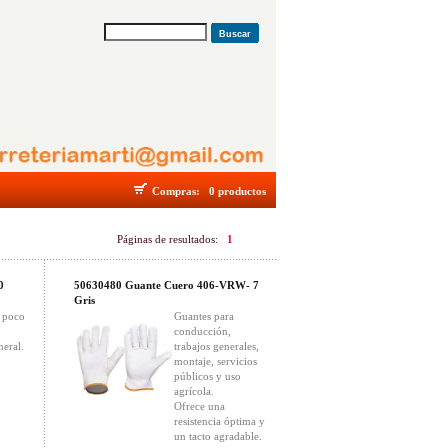
Buscar
Compras:
0 productos
Páginas de resultados:
1
0
50630480 Guante Cuero 406-VRW- 7
Gris
a poco
Guantes para
conducción,
eral.
trabajos generales,
montaje, servicios
públicos y uso
agrícola.
Ofrece una
resistencia óptima y
un tacto agradable.