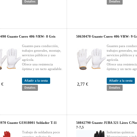
Detalles
Detalles
0490 Guante Cuero 406-VRW- 8 Gris
50630470 Guante Cuero 406-VRW- 9 Gr
Guantes para conducción,
Guantes para conduc
trabajos generales, montaje,
trabajos generales, m
servicios públicos y uso
servicios públicos y 
agrícola.
agrícola.
Ofrece una resistencia
Ofrece una resistenci
óptima y un tacto agradable.
óptima y un tacto agr
Añadir a la cesta
Añadir a la cesta
 €
2,77 €
Detalles
Detalles
4970 Guante GU018001 Soldador T-11
50842790 Guante JUBA 321 Látex C/Ne
7-7,5
Trabajo de soldadura poco
Industrias químicas.
agresivo, trabajos de
Mantenimiento e indu