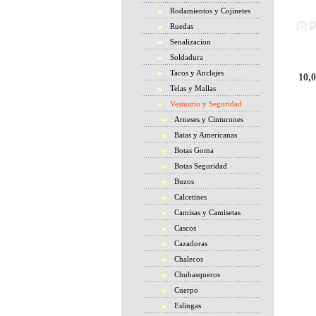
Rodamientos y Cojinetes
Ruedas
Senalizacion
Soldadura
Tacos y Anclajes
10,0
Telas y Mallas
Vestuario y Seguridad
Arneses y Cinturones
Batas y Americanas
Botas Goma
Botas Seguridad
Buzos
Calcetines
Camisas y Camisetas
Cascos
Cazadoras
Chalecos
Chubasqueros
Cuerpo
Eslingas