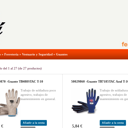
o
»
Ferretería
»
Vestuario y Seguridad
»
Guantes
do del
1
al
27
(de
27
productos)
9870 -Guante TB488STAC T-10
50029860 -Guante TB7185TAC Azul T-1
Trabajo de soldadura poco
Trabajo de soldadur
agresivo, trabajos de
agresivo, trabajos de
mantenimiento en general.
mantenimiento en gen
Añadir a la cesta
Añadir a la cesta
 €
5,84 €