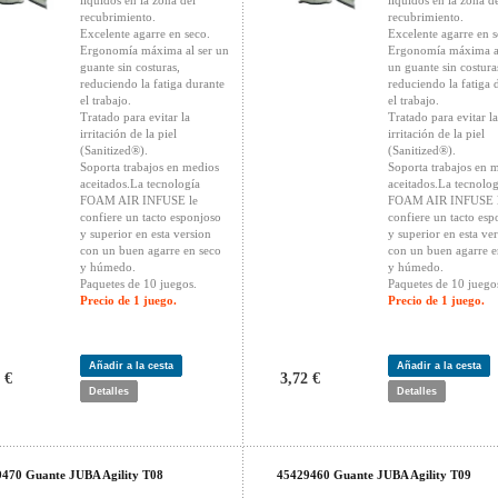
líquidos en la zona del
líquidos en la zona d
recubrimiento.
recubrimiento.
Excelente agarre en seco.
Excelente agarre en s
Ergonomía máxima al ser un
Ergonomía máxima al
guante sin costuras,
un guante sin costura
reduciendo la fatiga durante
reduciendo la fatiga 
el trabajo.
el trabajo.
Tratado para evitar la
Tratado para evitar la
irritación de la piel
irritación de la piel
(Sanitized®).
(Sanitized®).
Soporta trabajos en medios
Soporta trabajos en 
aceitados.La tecnología
aceitados.La tecnolog
FOAM AIR INFUSE le
FOAM AIR INFUSE 
confiere un tacto esponjoso
confiere un tacto esp
y superior en esta version
y superior en esta ve
con un buen agarre en seco
con un buen agarre e
y húmedo.
y húmedo.
Paquetes de 10 juegos.
Paquetes de 10 juego
Precio de 1 juego.
Precio de 1 juego.
Añadir a la cesta
Añadir a la cesta
 €
3,72 €
Detalles
Detalles
470 Guante JUBA Agility T08
45429460 Guante JUBA Agility T09