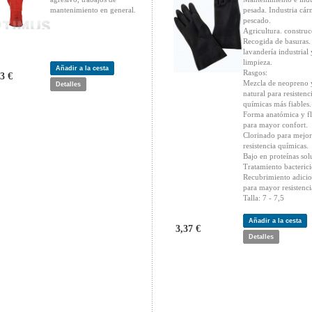
mantenimiento en general.
pesada. Industria cár
pescado.
Agricultura. construc
Recogida de basuras.
lavandería industrial 
limpieza.
Añadir a la cesta
Rasgos:
3 €
Mezcla de neopreno y
Detalles
natural para resistenc
químicas más fiables.
Forma anatómica y f
para mayor confort.
Clorinado para mejor
resistencia químicas.
Bajo en proteínas sol
Tratamiento bacterici
Recubrimiento adicio
para mayor resistenci
Talla: 7 - 7,5
Añadir a la cesta
3,37 €
Detalles