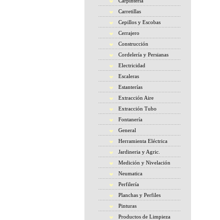
Carpintería
Carretillas
Cepillos y Escobas
Cerrajero
Construcción
Cordelería y Persianas
Electricidad
Escaleras
Estanterías
Extracción Aire
Extracción Tubo
Fontanería
General
Herramienta Eléctrica
Jardineria y Agric.
Medición y Nivelación
Neumatica
Perfilería
Planchas y Perfiles
Pinturas
Productos de Limpieza