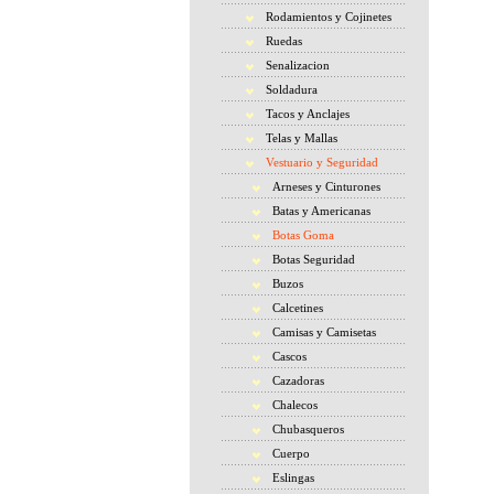
Rodamientos y Cojinetes
Ruedas
Senalizacion
Soldadura
Tacos y Anclajes
Telas y Mallas
Vestuario y Seguridad
Arneses y Cinturones
Batas y Americanas
Botas Goma
Botas Seguridad
Buzos
Calcetines
Camisas y Camisetas
Cascos
Cazadoras
Chalecos
Chubasqueros
Cuerpo
Eslingas