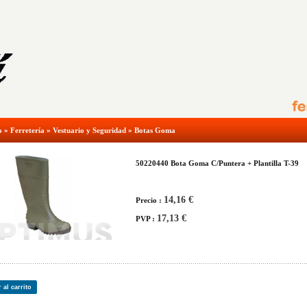
o
»
Ferretería
»
Vestuario y Seguridad
»
Botas Goma
50220440 Bota Goma C/Puntera + Plantilla T-39
14,16 €
Precio :
17,13 €
PVP :
 al carrito