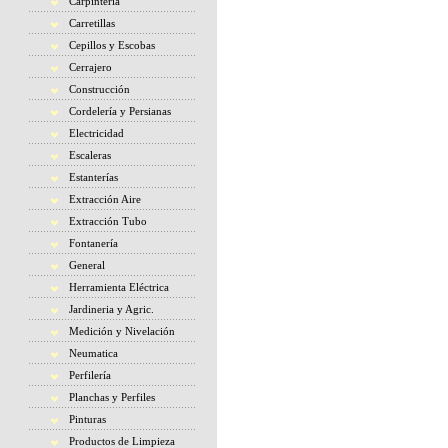
Carpintería
Carretillas
Cepillos y Escobas
Cerrajero
Construcción
Cordelería y Persianas
Electricidad
Escaleras
Estanterías
Extracción Aire
Extracción Tubo
Fontanería
General
Herramienta Eléctrica
Jardineria y Agric.
Medición y Nivelación
Neumatica
Perfilería
Planchas y Perfiles
Pinturas
Productos de Limpieza