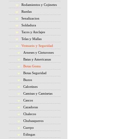
Rodamientos y Cojinetes
Ruedas
Senalizacion
Soldadura
Tacos y Anclajes
Telas y Mallas
Vestuario y Seguridad
Arneses y Cinturones
Batas y Americanas
Botas Goma
Botas Seguridad
Buzos
Calcetines
Camisas y Camisetas
Cascos
Cazadoras
Chalecos
Chubasqueros
Cuerpo
Eslingas