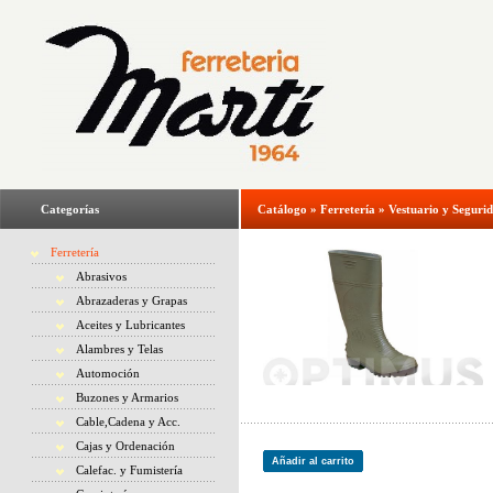
Categorías
Catálogo
»
Ferretería
»
Vestuario y Seguri
Ferretería
Abrasivos
Abrazaderas y Grapas
Aceites y Lubricantes
Alambres y Telas
Automoción
Buzones y Armarios
Cable,Cadena y Acc.
Cajas y Ordenación
Añadir al carrito
Calefac. y Fumistería