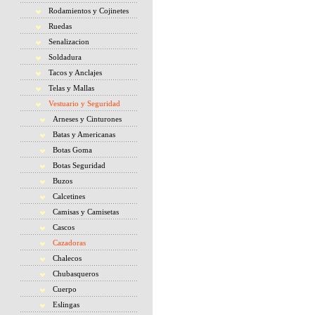
Rodamientos y Cojinetes
Ruedas
Senalizacion
Soldadura
Tacos y Anclajes
Telas y Mallas
Vestuario y Seguridad
Arneses y Cinturones
Batas y Americanas
Botas Goma
Botas Seguridad
Buzos
Calcetines
Camisas y Camisetas
Cascos
Cazadoras
Chalecos
Chubasqueros
Cuerpo
Eslingas