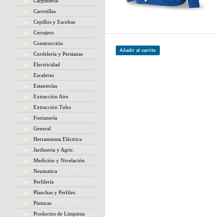
Carpintería
Carretillas
Cepillos y Escobas
Cerrajero
Construcción
Añadir al carrito
Cordelería y Persianas
Electricidad
Escaleras
Estanterías
Extracción Aire
Extracción Tubo
Fontanería
General
Herramienta Eléctrica
Jardineria y Agric.
Medición y Nivelación
Neumatica
Perfilería
Planchas y Perfiles
Pinturas
Productos de Limpieza