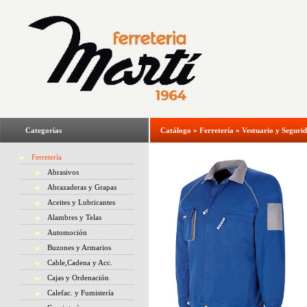
Categorías
Catálogo
»
Ferretería
»
Vestuario y Seguri
Ferretería
Abrasivos
Abrazaderas y Grapas
Aceites y Lubricantes
Alambres y Telas
Automoción
Buzones y Armarios
Cable,Cadena y Acc.
Cajas y Ordenación
Calefac. y Fumistería