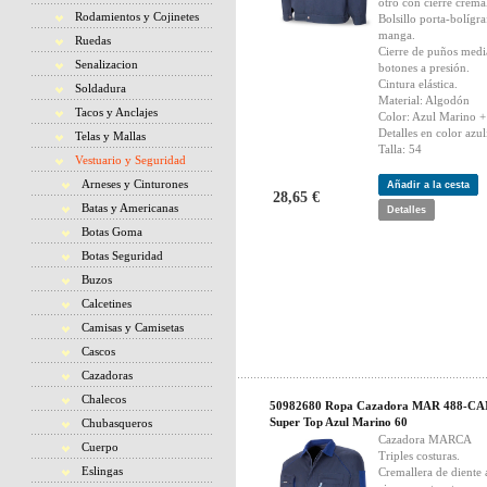
otro con cierre cremal
Rodamientos y Cojinetes
Bolsillo porta-bolígra
manga.
Ruedas
Cierre de puños medi
Senalizacion
botones a presión.
Cintura elástica.
Soldadura
Material: Algodón
Tacos y Anclajes
Color: Azul Marino +
Detalles en color azul
Telas y Mallas
Talla: 54
Vestuario y Seguridad
Arneses y Cinturones
Añadir a la cesta
28,65 €
Batas y Americanas
Detalles
Botas Goma
Botas Seguridad
Buzos
Calcetines
Camisas y Camisetas
Cascos
Cazadoras
Chalecos
50982680 Ropa Cazadora MAR 488-C
Super Top Azul Marino 60
Chubasqueros
Cazadora MARCA
Cuerpo
Triples costuras.
Eslingas
Cremallera de diente