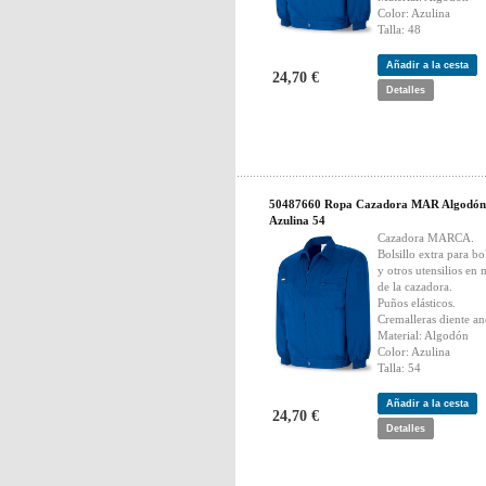
Color: Azulina
Talla: 48
Añadir a la cesta
24,70 €
Detalles
50487660 Ropa Cazadora MAR Algodón
Azulina 54
Cazadora MARCA.
Bolsillo extra para bo
y otros utensilios en
de la cazadora.
Puños elásticos.
Cremalleras diente an
Material: Algodón
Color: Azulina
Talla: 54
Añadir a la cesta
24,70 €
Detalles