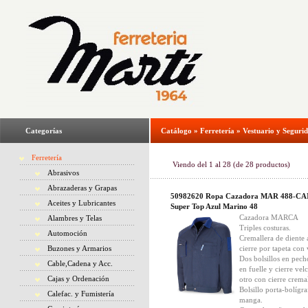
Categorías
Catálogo
»
Ferretería
»
Vestuario y Seguri
Ferretería
Viendo del
1
al
28
(de
28
productos)
Abrasivos
Abrazaderas y Grapas
50982620 Ropa Cazadora MAR 488-C
Aceites y Lubricantes
Super Top Azul Marino 48
Cazadora MARCA
Alambres y Telas
Triples costuras.
Automoción
Cremallera de diente
Buzones y Armarios
cierre por tapeta con 
Dos bolsillos en pech
Cable,Cadena y Acc.
en fuelle y cierre vel
Cajas y Ordenación
otro con cierre cremal
Bolsillo porta-bolígra
Calefac. y Fumistería
manga.