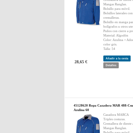
Mangas Ranglan.
Bolsillo para móvil.
Bolsillos laterales con
cremalleras.
Bolsillo en manga pa
bolígrafos u otros ute
Puños con cierre a pr
Material: Algodón
Color: Azulina + Ado
color gris.
Talla: 54
Añadir a la cesta
28,65 €
Detalles
45128620 Ropa Cazadora MAR 488-Csu
Azulina 60
Cazadora MARCA
Triples costuras.
Cremallera de diente
Mangas Ranglan.
Bolsillo para móvil.