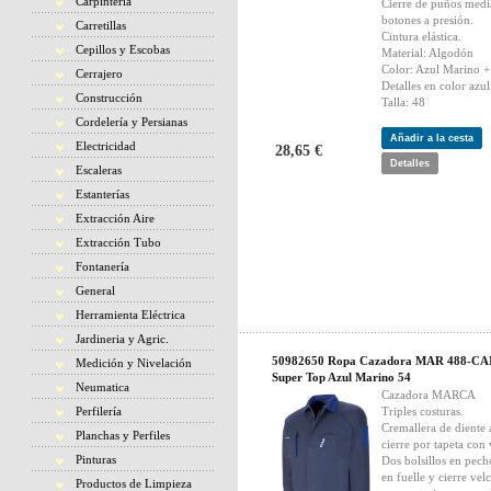
Carpintería
Cierre de puños medi
botones a presión.
Carretillas
Cintura elástica.
Cepillos y Escobas
Material: Algodón
Color: Azul Marino +
Cerrajero
Detalles en color azul
Construcción
Talla: 48
Cordelería y Persianas
Añadir a la cesta
Electricidad
28,65 €
Detalles
Escaleras
Estanterías
Extracción Aire
Extracción Tubo
Fontanería
General
Herramienta Eléctrica
Jardineria y Agric.
50982650 Ropa Cazadora MAR 488-C
Medición y Nivelación
Super Top Azul Marino 54
Neumatica
Cazadora MARCA
Perfilería
Triples costuras.
Cremallera de diente
Planchas y Perfiles
cierre por tapeta con 
Pinturas
Dos bolsillos en pech
en fuelle y cierre vel
Productos de Limpieza