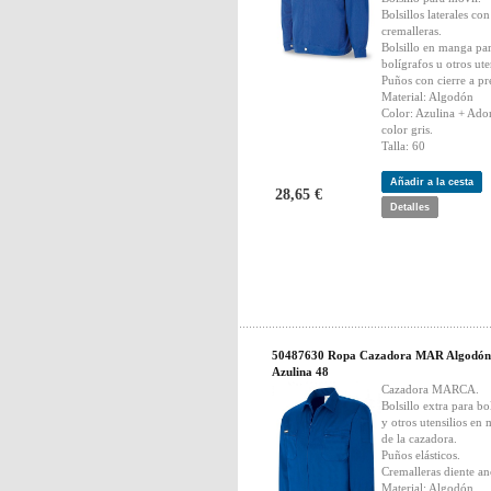
Bolsillos laterales con
cremalleras.
Bolsillo en manga pa
bolígrafos u otros ute
Puños con cierre a pr
Material: Algodón
Color: Azulina + Ado
color gris.
Talla: 60
Añadir a la cesta
28,65 €
Detalles
50487630 Ropa Cazadora MAR Algodón
Azulina 48
Cazadora MARCA.
Bolsillo extra para bo
y otros utensilios en
de la cazadora.
Puños elásticos.
Cremalleras diente an
Material: Algodón