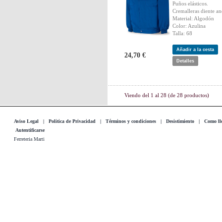
Puños elásticos.
Cremalleras diente an
Material: Algodón
Color: Azulina
Talla: 68
Añadir a la cesta
24,70 €
Detalles
Viendo del
1
al
28
(de
28
productos)
Aviso Legal
|
Politica de Privacidad
|
Términos y condiciones
|
Desistimiento
|
Como lle
Autentificarse
Ferreteria Marti