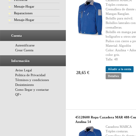
Cazadora MARCA
Triples costuras.
Menaje-Hogar
Cremallera de diente
Reparaciones
Mangas Ranglan.
Bolsillo para móvil.
Menaje-Hogar
Bolsillos laterales con
cremalleras.
Bolsillo en manga pa
Cuenta
bolígrafos u otros ute
Puños con cierre a pr
Autentificarse
Material: Algodón
Crear Cuenta
Color: Azulina + Ado
color gris.
Talla: 48
Información
Añadir a la cesta
Aviso Legal
28,65 €
Politica de Privacidad
Detalles
Términos y condiciones
Desistimiento
Como llegar y contactar
QF+
45128600 Ropa Cazadora MAR 488-Csu
Azulina 54
Cazadora MARCA
Triples costuras.
Cremallera de diente